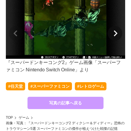
『スーパードンキーコング2』ゲーム画像「スーパーフ
『
ァミコン Nintendo Switch Online」より
ァミ
#任天堂
#スーパーファミコン
#レトロゲーム
写真の記事へ戻る
TOP
ゲーム
画像・写真：『スーパードンキーコング2 ディクシー＆ディディー』恐怖の
トラウマシーン5選 スーパーファミコンの傑作が植えつけた戦慄の記憶