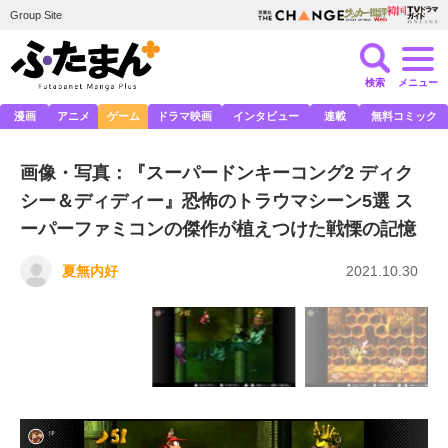
Group Site
検索
メニュー
漫画
アニメ
ゲーム
ドラマ映画
インタビュー
連載
無料コミック
画像・写真：『スーパードンキーコング2 ディク
シー＆ディディー』恐怖のトラウマシーン5選 ス
ーパーファミコンの傑作が植えつけた戦慄の記憶
夏無内好
2021.10.30