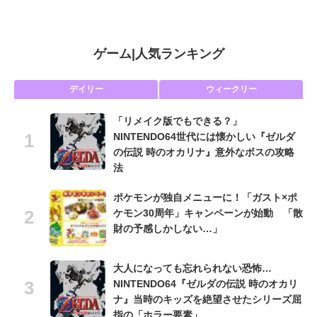
ゲーム
|
人気ランキング
デイリー
ウィークリー
「リメイク版でもできる？」
NINTENDO64世代には懐かしい『ゼルダ
の伝説 時のオカリナ』意外なボスの攻略
法
ポケモンが独自メニューに！「ガスト×ポ
ケモン30周年」キャンペーンが始動 「散
財の予感しかしない…」
大人になっても忘れられない恐怖…
NINTENDO64『ゼルダの伝説 時のオカリ
ナ』当時のキッズを絶望させたシリーズ屈
指の「ホラー要素」