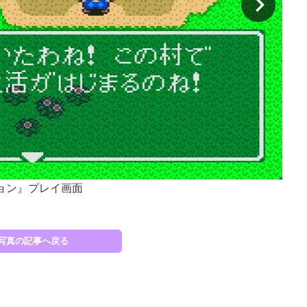
ジョン』プレイ画面
SF
写真の記事へ戻る