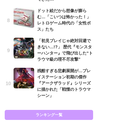
と
ドット絵だから想像が膨ら
む…「こいつは怖かった！」
大
レトロゲーム時代の「女性ボ
恐怖
ス」たち
の
キ
「初見プレイじゃ絶対回避で
屈
きない…!?」 歴代『モンスタ
ーハンター』で飛び出した“ト
癒
ラウマ級の理不尽攻撃”
イ
や
残酷すぎる悲劇展開が…プレ
せ
イステーション初期の傑作
『アークザラッド』シリーズ
Ni
に描かれた「戦慄のトラウマ
前
シーン」
で
応
す
ランキング一覧
ラン