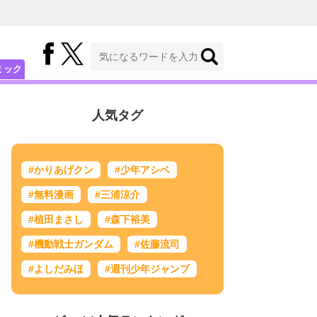
ミック
人気タグ
#かりあげクン
#少年アシベ
#無料漫画
#三浦涼介
#植田まさし
#森下裕美
#機動戦士ガンダム
#佐藤流司
#よしだみほ
#週刊少年ジャンプ