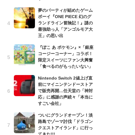
う
夢のパーティが組めたゲーム
ボ
ボーイ『ONE PIECE 幻のグ
「
ランドライン冒険記！』謎の
マ
最強助っ人「アンゴルモア大
フ
王」の思い出
『
『ぽこ あ ポケモン』×「銀座
オ
コージーコーナー」コラボ！
く
限定スイーツにファン大興奮
熱
「食べるのがもったいない」
出
Nintendo Switch 2値上げ直
「
C版『トルネコの大冒険 不思議のダンジョン』プレイ画面
前にマイニンテンドーストア
ね
で販売再開…任天堂の「神対
ド
応」に感謝の声続々「本当に
ッ
すごい会社」
ド
ついにグランドオープン！淡
『
路島でゾーマ討伐「ドラゴン
ト
クエストアイランド」に行っ
ー
てきた!!!
説