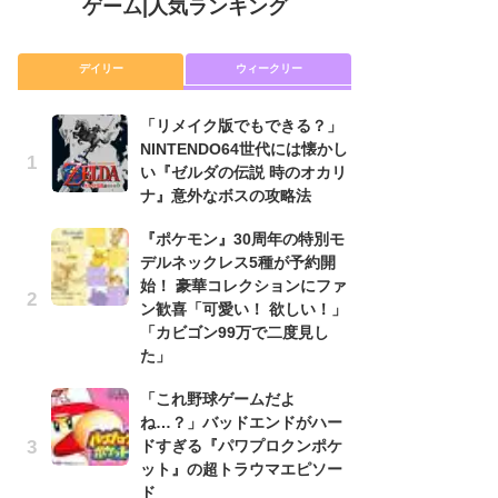
ゲーム
|
人気ランキング
デイリー
ウィークリー
「リメイク版でもできる？」
「
NINTENDO64世代には懐かし
NI
い『ゼルダの伝説 時のオカリ
い
ナ』意外なボスの攻略法
ナ
『ポケモン』30周年の特別モ
P
デルネックレス5種が予約開
滅
始！ 豪華コレクションにファ
モ
ン歓喜「可愛い！ 欲しい！」
ル
「カビゴン99万で二度見し
で
た」
『
「これ野球ゲームだよ
コ
ね…？」バッドエンドがハー
限
ドすぎる『パワプロクンポケ
「
ット』の超トラウマエピソー
悲
ド