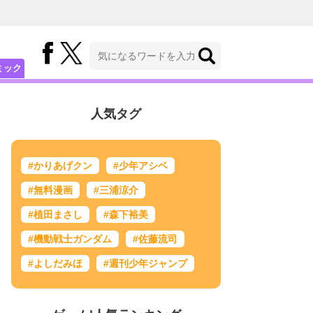
ミック
人気タグ
#かりあげクン
#少年アシベ
#無料漫画
#三浦涼介
#植田まさし
#森下裕美
#機動戦士ガンダム
#佐藤流司
#よしだみほ
#週刊少年ジャンプ