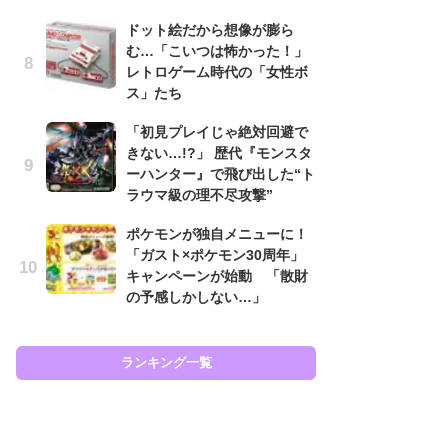
と
ドット絵だから想像が膨ら
む…「こいつは怖かった！」
大
レトロゲーム時代の「女性ボ
恐怖
ス」たち
の
キ
「初見プレイじゃ絶対回避で
屈
きない…!?」 歴代『モンスタ
ーハンター』で飛び出した“ト
癒
ラウマ級の理不尽攻撃”
イ
や
ポケモンが独自メニューに！
せ
「ガスト×ポケモン30周年」
キャンペーンが始動 「散財
Ni
の予感しかしない…」
前
で
応
す
ランキング一覧
ラン