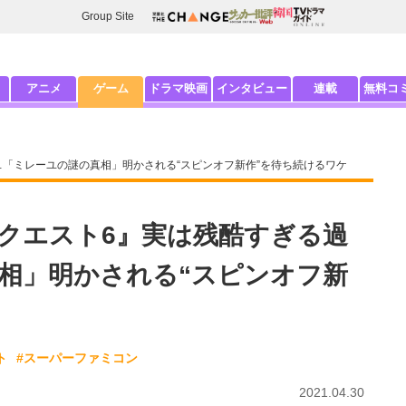
Group Site
アニメ
ゲーム
ドラマ映画
インタビュー
連載
無料コ
「ミレーユの謎の真相」明かされる“スピンオフ新作”を待ち続けるワケ
クエスト6』実は残酷すぎる過
相」明かされる“スピンオフ新
ト
#スーパーファミコン
2021.04.30