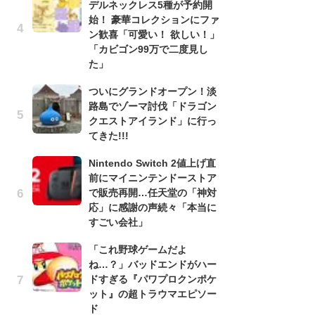
デルネックレス5種が予約開
う
始！ 豪華コレクションにファ
ボ
ン歓喜「可愛い！ 欲しい！」
「
「カビゴン99万で二度見し
マ
た」
フ
ついにグランドオープン！淡
『
路島でゾーマ討伐「ドラゴン
オ
クエストアイランド」に行っ
く
てきた!!!
熱
出
Nintendo Switch 2値上げ直
前にマイニンテンドーストア
「
はSFC版『ドラゴンクエスト6』プレイ画面より
で販売再開…任天堂の「神対
ね
応」に感謝の声続々「本当に
ド
すごい会社」
ッ
ド
「これ野球ゲームだよ
ね…？」バッドエンドがハー
『
ドすぎる『パワプロクンポケ
ト
ット』の超トラウマエピソー
ー
ド
説