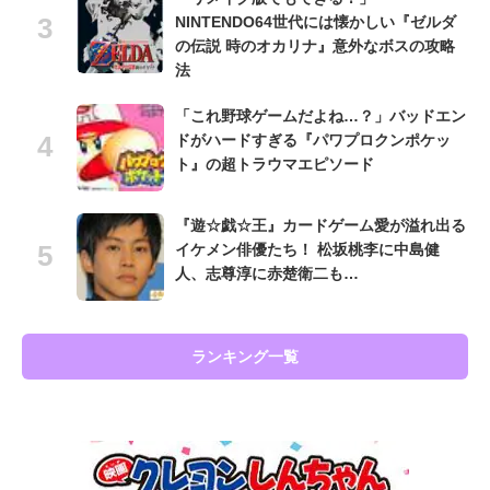
NINTENDO64世代には懐かしい『ゼルダ
の伝説 時のオカリナ』意外なボスの攻略
法
「これ野球ゲームだよね…？」バッドエン
ドがハードすぎる『パワプロクンポケッ
ト』の超トラウマエピソード
『遊☆戯☆王』カードゲーム愛が溢れ出る
イケメン俳優たち！ 松坂桃李に中島健
人、志尊淳に赤楚衛二も…
ランキング一覧