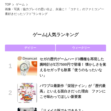
TOP
ゲーム
画像・写真：協力プレイの思い出よ、永遠に！「コナミ」のファミコン“一
番好きだったソフト”ランキング
ゲーム
|
人気ランキング
デイリー
ウィークリー
セガの歴代ゲームハード3機種を再現した
腕時計が2万7500円で登場！ 懐かしさを覚
えるセガっ子も歓喜「使うのもったいな
い」
パワプロ最新作「栄冠ナイン」が「歴代最
高」といえる面白さだった理由 ファンに
こそ味わってほしい新要素
「リメイク版でもできる？」