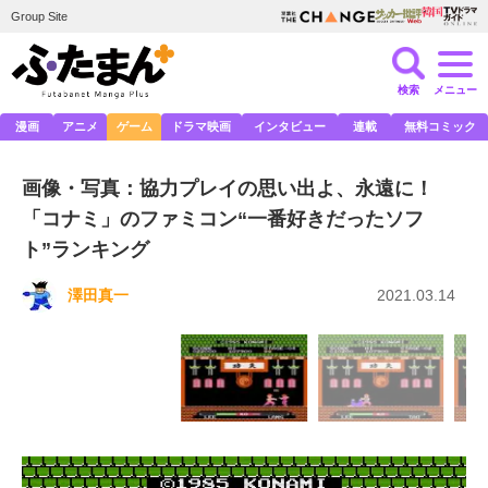
Group Site
検索
メニュー
漫画
アニメ
ゲーム
ドラマ映画
インタビュー
連載
無料コミック
画像・写真：協力プレイの思い出よ、永遠に！
「コナミ」のファミコン“一番好きだったソフ
ト”ランキング
澤田真一
2021.03.14