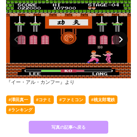
『イー・アル・カンフー』より
『
#澤田真一
#コナミ
#ファミコン
#桃太郎電鉄
#ランキング
写真の記事へ戻る