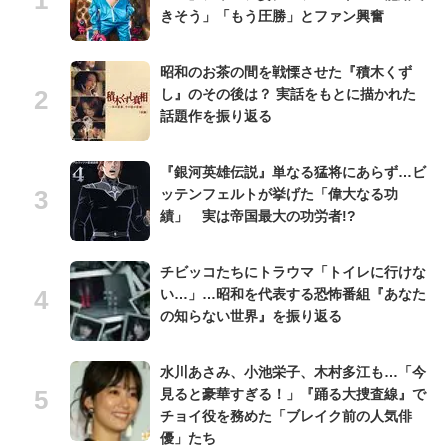
きそう」「もう圧勝」とファン興奮
昭和のお茶の間を戦慄させた『積木くず
し』のその後は？ 実話をもとに描かれた
話題作を振り返る
『銀河英雄伝説』単なる猛将にあらず…ビ
ッテンフェルトが挙げた「偉大なる功
績」 実は帝国最大の功労者!?
チビッコたちにトラウマ「トイレに行けな
い…」…昭和を代表する恐怖番組『あなた
の知らない世界』を振り返る
水川あさみ、小池栄子、木村多江も…「今
見ると豪華すぎる！」『踊る大捜査線』で
チョイ役を務めた「ブレイク前の人気俳
優」たち