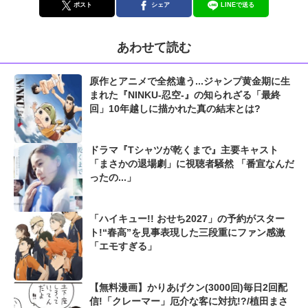
ポスト
シェア
LINEで送る
あわせて読む
原作とアニメで全然違う...ジャンプ黄金期に生
まれた『NINKU-忍空-』の知られざる「最終
回」10年越しに描かれた真の結末とは?
ドラマ『Tシャツが乾くまで』主要キャスト
「まさかの退場劇」に視聴者騒然 「番宣なんだ
ったの...」
「ハイキュー!! おせち2027」の予約がスター
ト!“春高”を見事表現した三段重にファン感激
「エモすぎる」
【無料漫画】かりあげクン(3000回)毎日2回配
信!「クレーマー」厄介な客に対抗!?/植田まさ