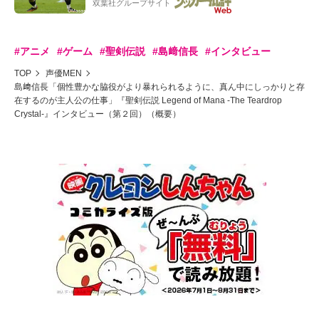
双葉社グループサイト
#アニメ
#ゲーム
#聖剣伝説
#島﨑信長
#インタビュー
TOP
声優MEN
島﨑信長「個性豊かな脇役がより暴れられるように、真ん中にしっかりと存
在するのが主人公の仕事」『聖剣伝説 Legend of Mana -The Teardrop
Crystal-』インタビュー（第２回）（概要）