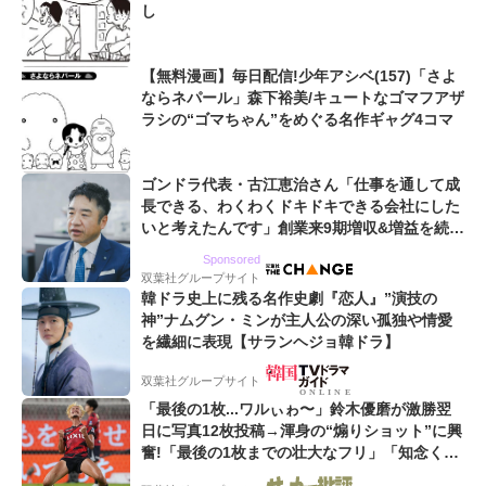
し
【無料漫画】毎日配信!少年アシベ(157)「さよ
ならネパール」森下裕美/キュートなゴマフアザ
ラシの“ゴマちゃん”をめぐる名作ギャグ4コマ
ゴンドラ代表・古江恵治さん「仕事を通して成
長できる、わくわくドキドキできる会社にした
いと考えたんです」創業来9期増収&増益を続け
るWebマーケティング会社のアイデンティティ
Sponsored
双葉社グループサイト
韓ドラ史上に残る名作史劇『恋人』”演技の
神”ナムグン・ミンが主人公の深い孤独や情愛
を繊細に表現【サランヘジョ韓ドラ】
双葉社グループサイト
「最後の1枚...ワルぃゎ〜」鈴木優磨が激勝翌
日に写真12枚投稿→渾身の“煽りショット”に興
奮!「最後の1枚までの壮大なフリ」「知念くん
のことどんだけ好きなんよw」