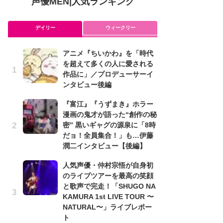
声優MEN
|
人気ランキング
デイリー
ウィークリー
アニメ『ちいかわ』を「時代
ア
を超えて多くの人に愛される
を
作品に」／プロデューサーイ
作
ンタビュー後編
ン
『富江』『うずまき』ホラー
可
漫画の鬼才が語った“創作の秘
メ
密” 黒いギャグの源泉に「8時
理
だョ！全員集合！」も…伊藤
ビ
潤二インタビュー【後編】
み
人気声優・仲村宗悟が自身初
た
のライブツアーを最高の笑顔
鼻
と歌声で完走！「SHUGO NA
バ
KAMURA 1st LIVE TOUR 〜
ト
NATURAL〜」ライブレポー
の
ト