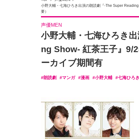
小野大輔・七海ひろき出演の朗読劇『-The Super Read
要）
声優MEN
小野大輔・七海ひろき出演の朗
ng Show- 紅茶王子
ーカイブ期間有
#朗読劇
#マンガ
#漫画
#小野大輔
#七海ひろ