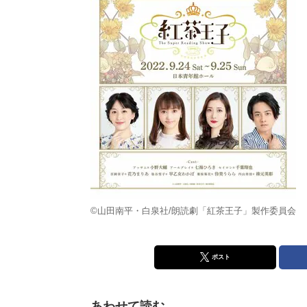
©山田南平・白泉社/朗読劇「紅茶王子」製作委員会
ポスト
あわせて読む