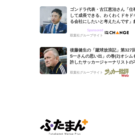
ゴンドラ代表・古江恵治さん「仕
して成長できる、わくわくドキド
る会社にしたいと考えたんです」
9期増収&増益を続けるWebマー
Sponsored
グ会社のアイデンティティ
双葉社グループサイト
後藤健生の「蹴球放浪記」第327
S一さんの思い出」の巻(2)オシム
許したサッカージャーナリストの
な人徳。全州のはずが原州へ? 愛
双葉社グループサイト
男の“大迷子”伝説