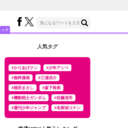
ミック
人気タグ
#かりあげクン
#少年アシベ
#無料漫画
#三浦涼介
#植田まさし
#森下裕美
#機動戦士ガンダム
#佐藤流司
#週刊少年ジャンプ
#名探偵コナン