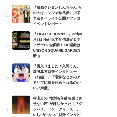
信
『映画クレヨンしんちゃん も
ダー
ののけニンジャ珍風伝』川栄
P
李奈＆ハライチ公開アフレコ
古
イベントレポート！
あ
『TIGER & BUNNY 2』22年4
る
月8日 Netflixで配信決定＆テ
詠
ィザーPVも解禁！ OP楽曲は
懐
UNISON SQUARE GARDEN
ト
新曲
の
『魔入りました！入間くん』
森脇真琴監督インタビュー
『
（前編）／「曖昧なときのア
幸
ドリブに味を込められるのが
ー
いい声優」
な
前
村瀬歩の“性別も年齢も感じさ
せない声”がほしかった【『グ
声
ッバイ、ドン・グリーズ！』
も
いしづかあつこ監督インタビ
「[