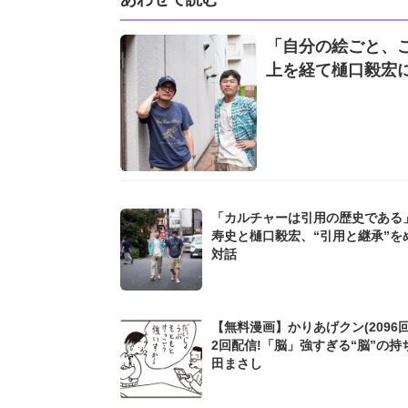
「自分の絵ごと、
上を経て樋口毅宏
「カルチャーは引用の歴史である
寿史と樋口毅宏、“引用と継承”を
対話
【無料漫画】かりあげクン(2096回
2回配信!「脳」強すぎる“脳”の持
田まさし