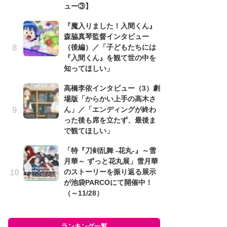
ュー③】
cov
r
『魔入りました！入間くん』
イ
森脇真琴監督インタビュー
（後編）／「子どもたちには
「
『入間くん』を観て世の中を
し
知ってほしい」
シ
太
高橋李依インタビュー（3）劇
場版「からかい上手の高木さ
『
ん」／「エンディングが終わ
ー
った後も席を立たず、最後ま
コ
で観てほしい」
み
「特『刀剣乱舞 -花丸-』～雪
月華～ ずっと花丸展」雪月華
ラン
のストーリーを振り返る展示
が池袋PARCOにて開催中！
（～11/28）
ランキング一覧