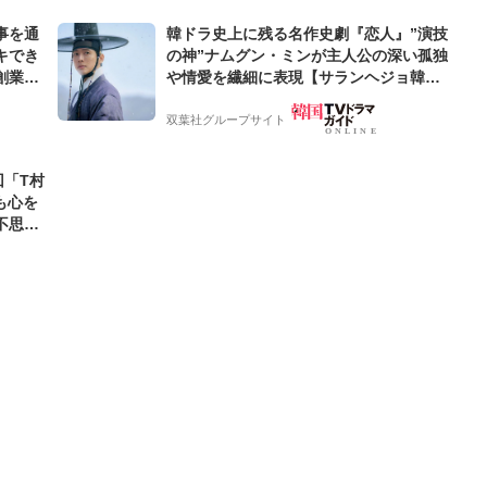
事を通
韓ドラ史上に残る名作史劇『恋人』”演技
キでき
の神”ナムグン・ミンが主人公の深い孤独
創業来
や情愛を繊細に表現【サランヘジョ韓ド
ケティン
ラ】
双葉社グループサイト
回「T村
も心を
不思議
すべき