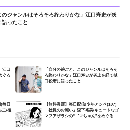
このジャンルはそろそろ終わりかな」江口寿史が炎
に語ったこと
」江口
「自分の絵ごと、このジャンルはそろそ
めぐる
ろ終わりかな」江口寿史が炎上を経て樋
口毅宏に語ったこと
)毎日
【無料漫画】毎日配信!少年アシベ(107)
ち主/植
「社長のお願い」森下裕美/キュートなゴ
マフアザラシの“ゴマちゃん”をめぐる名
作ギャグ4コマ