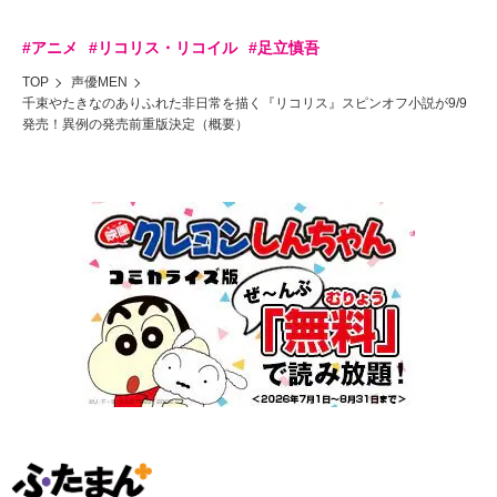
#アニメ
#リコリス・リコイル
#足立慎吾
TOP
声優MEN
千束やたきなのありふれた非日常を描く『リコリス』スピンオフ小説が9/9
発売！異例の発売前重版決定（概要）