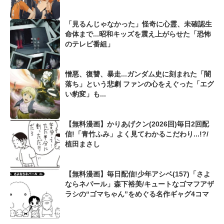
「見るんじゃなかった」怪奇に心霊、未確認生
命体まで...昭和キッズを震え上がらせた「恐怖
のテレビ番組」
憎悪、復讐、暴走...ガンダム史に刻まれた「闇
落ち」という悲劇 ファンの心をえぐった「エグ
い豹変」も...
【無料漫画】かりあげクン(2026回)毎日2回配
信!「青竹ふみ」よく見てわかるこだわり...!?/
植田まさし
【無料漫画】毎日配信!少年アシベ(157)「さよ
ならネパール」森下裕美/キュートなゴマフアザ
ラシの“ゴマちゃん”をめぐる名作ギャグ4コマ