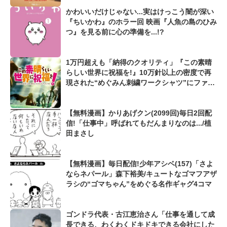
かわいいだけじゃない...実はけっこう闇が深い
『ちいかわ』のホラー回 映画『人魚の島のひみ
つ』を見る前に心の準備を...!?
1万円超えも「納得のクオリティ」『この素晴
らしい世界に祝福を!』10万針以上の密度で再
現された“めぐみん刺繍ワークシャツ”にファン
も感動
【無料漫画】かりあげクン(2099回)毎日2回配
信!「仕事中」呼ばれてもだんまりなのは.../植
田まさし
【無料漫画】毎日配信!少年アシベ(157)「さよ
ならネパール」森下裕美/キュートなゴマフアザ
ラシの“ゴマちゃん”をめぐる名作ギャグ4コマ
ゴンドラ代表・古江恵治さん「仕事を通して成
長できる、わくわくドキドキできる会社にした