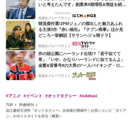
いと考えたんです」創業来9期増収&増益を続け
るWebマーケティング会社のアイデンティティ
Sponsored
双葉社グループサイト
韓流傑作選!2PMジュノの傑出した魅力あふれ
る主演3作『赤い袖先』『テプン商事』ほか見
どころ一挙解説【サランヘジョ韓ドラ】
双葉社グループサイト
井の頭公園にハーランド出現!?「若干似てて
草」「いや、かなりハーランドに似てるんよ」
金髪&背番号9の大男の“一人バイキング・ロ
ー”映像が話題!「元気をもらった」
双葉社グループサイト
#アニメ
#イベント
#オッドタクシー
#oddtaxi
TOP
声優MEN
花江夏樹主演作『オッドタクシー』企画展が開催中！お笑いコンビ「ダイア
ン」がボイスガイドを担当（概要）