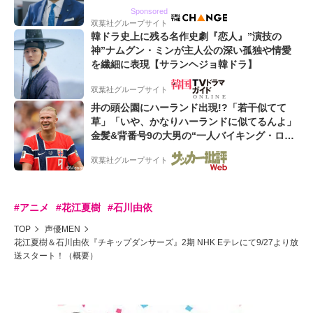
るWebマーケティング会社のアイデンティティ
Sponsored
双葉社グループサイト
韓ドラ史上に残る名作史劇『恋人』”演技の
神”ナムグン・ミンが主人公の深い孤独や情愛
を繊細に表現【サランヘジョ韓ドラ】
双葉社グループサイト
井の頭公園にハーランド出現!?「若干似てて
草」「いや、かなりハーランドに似てるんよ」
金髪&背番号9の大男の“一人バイキング・ロ
ー”映像が話題!「元気をもらった」
双葉社グループサイト
#アニメ
#花江夏樹
#石川由依
TOP
声優MEN
花江夏樹＆石川由依『チキップダンサーズ』2期 NHK Eテレにて9/27より放
送スタート！（概要）