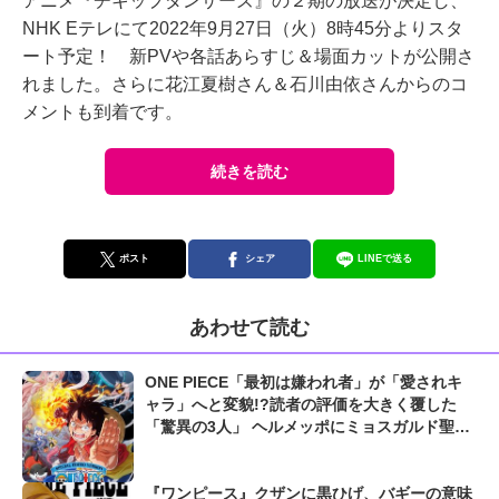
アニメ『チキップダンサーズ』の２期の放送が決定し、
NHK Eテレにて2022年9月27日（火）8時45分よりスタ
ート予定！ 新PVや各話あらすじ＆場面カットが公開さ
れました。さらに花江夏樹さん＆石川由依さんからのコ
メントも到着です。
続きを読む
ポスト
シェア
LINEで送る
あわせて読む
ONE PIECE「最初は嫌われ者」が「愛されキ
ャラ」へと変貌!?読者の評価を大きく覆した
「驚異の3人」 ヘルメッポにミョスガルド聖
も...
『ワンピース』クザンに黒ひげ、バギーの意味