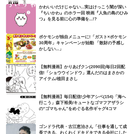
かわいいだけじゃない...実はけっこう闇が深い
『ちいかわ』のホラー回 映画『人魚の島のひみ
つ』を見る前に心の準備を...!?
ポケモンが独自メニューに!「ガスト×ポケモン
30周年」キャンペーンが始動 「散財の予感し
かしない...」
【無料漫画】かりあげクン(2090回)毎日2回配
信!「ショウウインドウ」選んだのはまさかの
アイテム/植田まさし
【無料漫画】毎日配信!少年アシベ(154)「海へ
行こう」森下裕美/キュートなゴマフアザラシ
の“ゴマちゃん”をめぐる名作ギャグ4コマ
ゴンドラ代表・古江恵治さん「仕事を通して成
長できる、わくわくドキドキできる会社にした