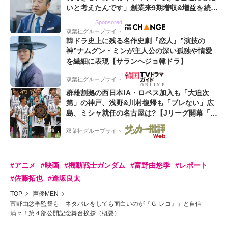
いと考えたんです」創業来9期増収&増益を続け
るWebマーケティング会社のアイデンティティ
Sponsored
双葉社グループサイト
韓ドラ史上に残る名作史劇『恋人』”演技の
神”ナムグン・ミンが主人公の深い孤独や情愛
を繊細に表現【サランヘジョ韓ドラ】
双葉社グループサイト
群雄割拠の西日本!A・ロペス加入も「大迫次
第」の神戸、浅野&川村復帰も「ブレない」広
島、ミシャ就任の名古屋は?【Jリーグ開幕「初
めての秋春制」の大激論】(2)
双葉社グループサイト
#アニメ
#映画
#機動戦士ガンダム
#富野由悠季
#レポート
#佐藤拓也
#逢坂良太
TOP
声優MEN
富野由悠季監督も「ネタバレをしても面白いのが『Ｇ-レコ』」と自信
満々！第４部公開記念舞台挨拶（概要）