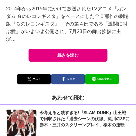
2014年から2015年にかけて放送されたTVアニメ『ガン
ダム Ｇのレコンギスタ』をベースにした全５部作の劇場
版『Ｇのレコンギスタ』。その第４部である「激闘に叫
ぶ愛」がいよいよ公開され、7月23日の舞台挨拶に主
演…
続きを読む
ポスト
シェア
LINEで送る
あわせて読む
今考えると凄すぎる!『SLAM DUNK』山王戦
で回収された「過去シーンの伏線」流川の3Pに
赤木・三井のスクリーンプレイ、桜木の逆転シ
ュートも...