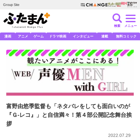
Group Site
検索
メニュー
漫画
アニメ
ゲーム
ドラマ映画
インタビュー
連載
無料コミック
富野由悠季監督も「ネタバレをしても面白いのが
『Ｇ-レコ』」と自信満々！第４部公開記念舞台挨
拶
2022.07.29