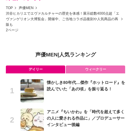
TOP
声優MEN
渋谷ヒカリエでエヴァカルチャーの歴史を体感！展示総数4000点超「エ
ヴァンゲリオン大博覧会」開催中、ご当地コラボ品復刻や人気商品の再
販も
2ページ
声優MEN
|
人気ランキング
デイリー
ウィークリー
懐かしき80年代…傑作『ホットロード』を
読んでいた「あの頃」を振り返る！
アニメ『ちいかわ』を「時代を超えて多く
の人に愛される作品に」／プロデューサー
インタビュー後編