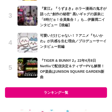
『富江』『うずまき』ホラー漫画の鬼才が
語った“創作の秘密” 黒いギャグの源泉に
「8時だョ！全員集合！」も…伊藤潤二イ
ンタビュー【後編】
可愛いだけじゃない！？アニメ『ちいか
わ』が共感を生む理由／プロデューサーイ
ンタビュー前編
『TIGER & BUNNY 2』22年4月8日
Netflixで配信決定＆ティザーPVも解禁！
OP楽曲はUNISON SQUARE GARDEN新
曲
ランキング一覧