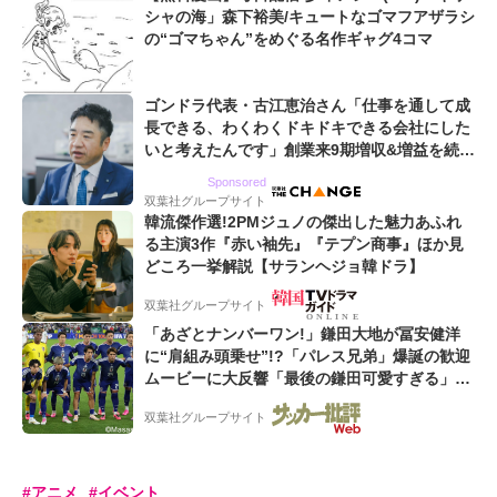
シャの海」森下裕美/キュートなゴマフアザラシ
の“ゴマちゃん”をめぐる名作ギャグ4コマ
ゴンドラ代表・古江恵治さん「仕事を通して成
長できる、わくわくドキドキできる会社にした
いと考えたんです」創業来9期増収&増益を続け
るWebマーケティング会社のアイデンティティ
Sponsored
双葉社グループサイト
韓流傑作選!2PMジュノの傑出した魅力あふれ
る主演3作『赤い袖先』『テプン商事』ほか見
どころ一挙解説【サランヘジョ韓ドラ】
双葉社グループサイト
「あざとナンバーワン!」鎌田大地が冨安健洋
に“肩組み頭乗せ”!?「パレス兄弟」爆誕の歓迎
ムービーに大反響「最後の鎌田可愛すぎる」
「粋にも程がある!」
双葉社グループサイト
#アニメ
#イベント