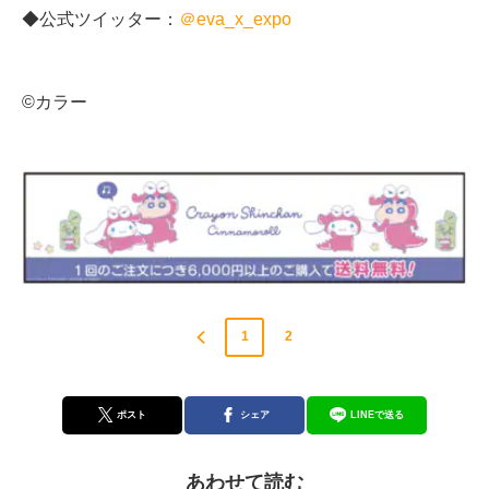
◆公式ツイッター：
＠eva_x_expo
©カラー
1
2
ポスト
シェア
LINEで送る
あわせて読む