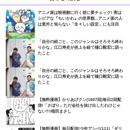
アニメ派は映画館に行く前に要チェック! 実は
シビアな『ちいかわ』の世界観...アニメ派の人
は意外と知らない「生々しい設定」にも注目
「自分の絵ごと、このジャンルはそろそろ終わ
りかな」江口寿史が炎上を経て樋口毅宏に語っ
たこと
「自分の絵ごと、このジャンルはそろそろ終わ
りかな」江口寿史が炎上を経て樋口毅宏に語っ
たこと
【無料漫画】かりあげクン(1807回)毎日2回配
信!「さぼり」ただ会社を抜け出したわけじゃ
ない?!/植田まさし
【無料漫画】毎日配信!少年アシベ(111)「ギリ