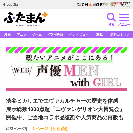
Group Site
検索
メニュー
漫画
アニメ
ゲーム
ドラマ映画
インタビュー
連載
無料コミック
渋谷ヒカリエでエヴァカルチャーの歴史を体感！
展示総数4000点超「エヴァンゲリオン大博覧会」
開催中、ご当地コラボ品復刻や人気商品の再販も
(2/2ページ)
１ページ目から読む