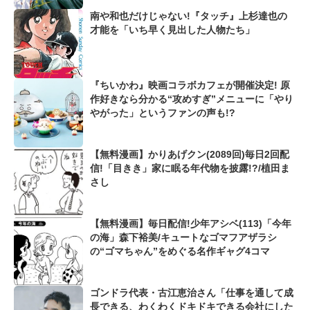
南や和也だけじゃない!『タッチ』上杉達也の
才能を「いち早く見出した人物たち」
『ちいかわ』映画コラボカフェが開催決定! 原
作好きなら分かる“攻めすぎ”メニューに「やり
やがった」というファンの声も!?
【無料漫画】かりあげクン(2089回)毎日2回配
信!「目きき」家に眠る年代物を披露!?/植田ま
さし
【無料漫画】毎日配信!少年アシベ(113)「今年
の海」森下裕美/キュートなゴマフアザラシ
の“ゴマちゃん”をめぐる名作ギャグ4コマ
ゴンドラ代表・古江恵治さん「仕事を通して成
長できる、わくわくドキドキできる会社にした