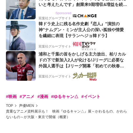
いと考えたんです」創業来9期増収&増益を続け
るWebマーケティング会社のアイデンティティ
Sponsored
双葉社グループサイト
韓ドラ史上に残る名作史劇『恋人』”演技の
神”ナムグン・ミンが主人公の深い孤独や情愛
を繊細に表現【サランヘジョ韓ドラ】
双葉社グループサイト
浦和と千葉の首をかしげる主力放出、柏リカル
ドの下で新加入2人が化ける!Jリーグに必要な
外国人選手は【Jリーグ開幕「初めての秋春
制」の大激論】(4)
双葉社グループサイト
#映画
#アニメ
#漫画
#ゆるキャン△
#イベント
TOP
声優MEN
貴重なアニメ資料展示も！ 映画『ゆるキャン△』展～かわるもの、かわら
ないもの～が大阪・東京で開催（概要）