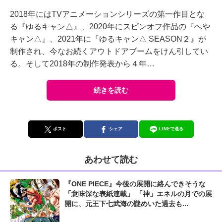
2018年にはTVアニメーションシリーズの第⼀作⽬とな
る『ゆるキャン△』、2020年にスピンオフ作品の『へや
キャン△』、2021年に『ゆるキャン△ SEASON２』が
制作され、今なお続くアウトドアブームをけん引してい
る。そして2018年の制作発表から４年…
続きを読む
ポスト
シェア
LINEで送る
あわせて読む
『ONE PIECE』今後の展開に絡んできそうな
「意味深な表紙連載」 「神」エネルの月での展
開に、元王下七武海の謎めいた過去も...