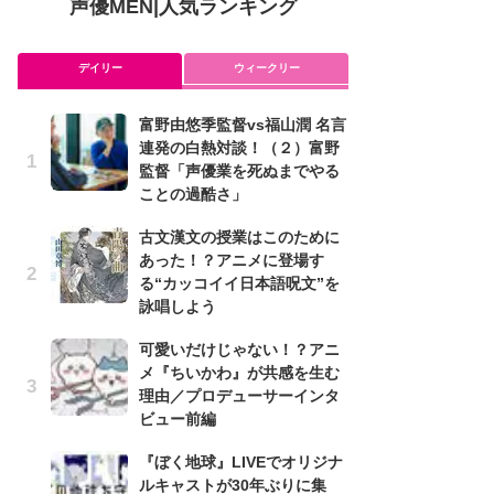
声優MEN
|
人気ランキング
デイリー
ウィークリー
富野由悠季監督vs福山潤 名言
ア
連発の白熱対談！（２）富野
を
監督「声優業を死ぬまでやる
作
ことの過酷さ」
ン
古文漢文の授業はこのために
可
あった！？アニメに登場す
メ
る“カッコイイ日本語呪文”を
理
詠唱しよう
ビ
可愛いだけじゃない！？アニ
み
メ『ちいかわ』が共感を生む
た
理由／プロデューサーインタ
鼻
ビュー前編
バ
『ぼく地球』LIVEでオリジナ
懐
ルキャストが30年ぶりに集
ト