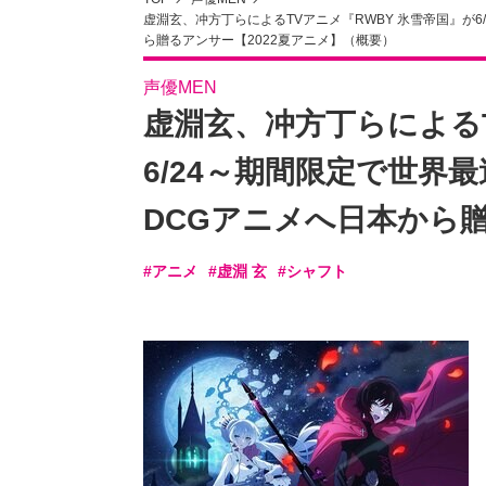
虚淵玄、冲方丁らによるTVアニメ『RWBY 氷雪帝国』が
ら贈るアンサー【2022夏アニメ】（概要）
声優MEN
虚淵玄、冲方丁らによるT
6/24～期間限定で世界
DCGアニメへ日本から贈
#アニメ
#虚淵 玄
#シャフト