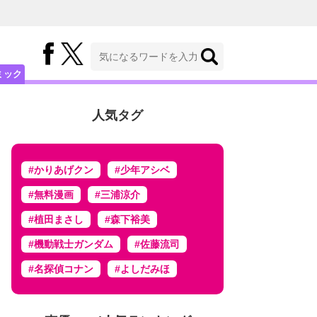
ミック
人気タグ
#かりあげクン
#少年アシベ
#無料漫画
#三浦涼介
#植田まさし
#森下裕美
#機動戦士ガンダム
#佐藤流司
#名探偵コナン
#よしだみほ