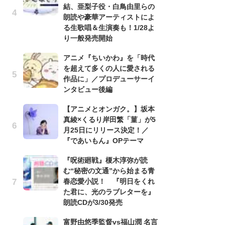
結、亜梨子役・白鳥由里らの
の
朗読や豪華アーティストによ
る生歌唱＆生演奏も！1/28よ
ト
り一般発売開始
の
信
アニメ『ちいかわ』を「時代
ダー
を超えて多くの人に愛される
P
作品に」／プロデューサーイ
ンタビュー後編
古
あ
【アニメとオンガク。】坂本
る
真綾×くるり岸田繁「菫」が5
詠
月25日にリリース決定！／
『であいもん』OPテーマ
『
幸
『呪術廻戦』榎木淳弥が読
ー
む“秘密の文通”から始まる青
な
春恋愛小説！ 『明日をくれ
前
た君に、光のラブレターを』
朗読CDが3/30発売
１
ザ
富野由悠季監督vs福山潤 名言