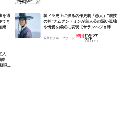
事を通
韓ドラ史上に残る名作史劇『恋人』”演技
キでき
の神”ナムグン・ミンが主人公の深い孤独
創業来
や情愛を繊細に表現【サランヘジョ韓ド
ケティン
ラ】
双葉社グループサイト
て入
同僚
笑顔見れ
可愛す