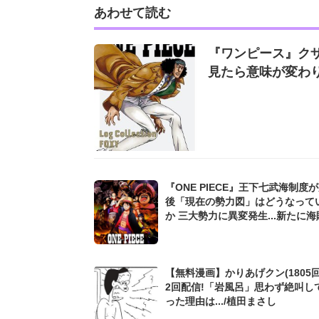
あわせて読む
『ワンピース』クザ
見たら意味が変わ
『ONE PIECE』王下七武海制度
後「現在の勢力図」はどうなって
か 三大勢力に異変発生...新たに
目指す者も...
【無料漫画】かりあげクン(1805回
2回配信!「岩風呂」思わず絶叫し
った理由は.../植田まさし