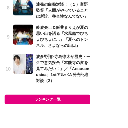
ま
連発の白熱対談！（１）富野
『
監督「人間がやっていること
ま
は所詮、整合性なんてない」
ュ
ュ
鈴鹿央士＆飯豊まりえが夏の
回
思い出を語る「水風船でびち
ょびちょに…」『夏へのトン
「
ネル、さよならの出口』
の
ー
波多野翔×寺島惇太が歴史トー
ュ
クで意気投合「本能寺の変を
見てみたい！」／『Arcanam
荒
usica』1stアルバム発売記念
「
対談（2）
て
『R
D
ランキング一覧
ム
ラン