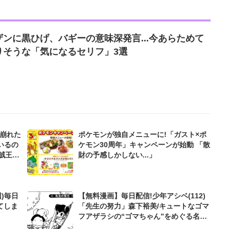
ンに黒ひげ、バギーの意味深発言...今あらためて
りそうな「気になるセリフ」3選
が崩れた
ポケモンが独自メニューに!「ガスト×ポ
いるの
ケモン30周年」キャンペーンが始動 「散
海賊王を
財の予感しかしない...」
)毎日
【無料漫画】毎日配信!少年アシベ(112)
てしま
「先生の努力」森下裕美/キュートなゴマ
フアザラシの“ゴマちゃん”をめぐる名作
ギャグ4コマ