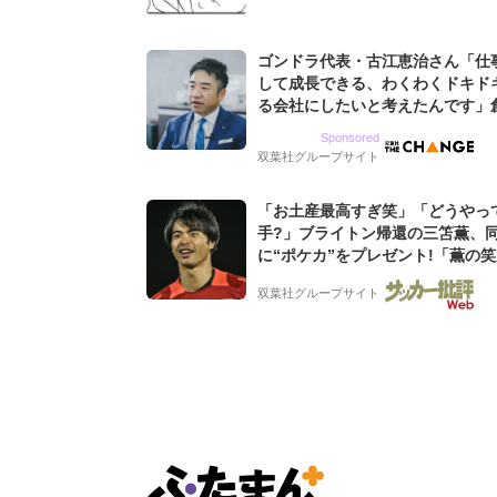
ゴンドラ代表・古江恵治さん「仕
して成長できる、わくわくドキド
る会社にしたいと考えたんです」
9期増収&増益を続けるWebマー
Sponsored
グ会社のアイデンティティ
双葉社グループサイト
「お土産最高すぎ笑」「どうやっ
手?」ブライトン帰還の三笘薫、
に“ポケカ”をプレゼント!「薫の
てよかった」「大喜びのリュテル
双葉社グループサイト
ぎ」