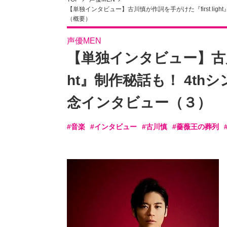
【単独インタビュー】古川慎が作詞を手がけた『first li
（概要）
声優MEN
【単独インタビュー】古川慎
ht』制作秘話も！ 4t
念インタビュー（３）
#音楽
#インタビュー
#古川慎
#薔薇王の葬列