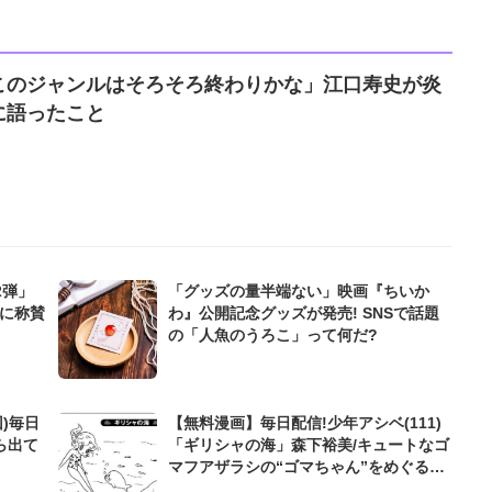
このジャンルはそろそろ終わりかな」江口寿史が炎
に語ったこと
2弾」
「グッズの量半端ない」映画『ちいか
ムに称賛
わ』公開記念グッズが発売! SNSで話題
の「人魚のうろこ」って何だ?
)毎日
【無料漫画】毎日配信!少年アシベ(111)
ら出て
「ギリシャの海」森下裕美/キュートなゴ
マフアザラシの“ゴマちゃん”をめぐる名
作ギャグ4コマ