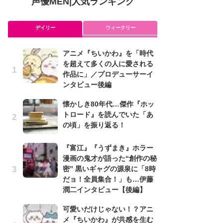
声優MEN
|
人気ランキング
デイリー
ウィークリー
アニメ『ちいかわ』を「時代
ア
を超えて多くの人に愛される
を
作品に」／プロデューサーイ
作
ンタビュー後編
ン
懐かしき80年代…傑作『ホッ
可
トロード』を読んでいた「あ
メ
の頃」を振り返る！
理
ビ
『富江』『うずまき』ホラー
懐
漫画の鬼才が語った“創作の秘
ト
密” 黒いギャグの源泉に「8時
の
だョ！全員集合！」も…伊藤
潤二インタビュー【後編】
み
可愛いだけじゃない！？アニ
た
メ『ちいかわ』が共感を生む
鼻