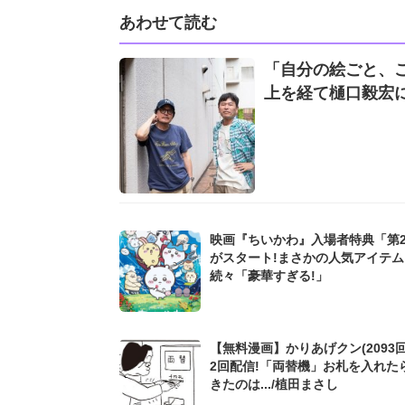
あわせて読む
「自分の絵ごと、
上を経て樋口毅宏
映画『ちいかわ』入場者特典「第
がスタート!まさかの人気アイテ
続々「豪華すぎる!」
【無料漫画】かりあげクン(2093回
2回配信!「両替機」お札を入れた
きたのは.../植田まさし