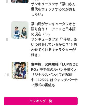
サンキュータツオ「福山さん
ー
世代をウォッチするのがおも
な
しろい」
前
福山潤がサンキュータツオと
「
語り合う！ アニメと日本語
し
の現在（３）
シ
サンキュータツオ「“今頃、あ
太
いつ何をしているかな？”と思
「
わせてくれるキャラクターが
て
好き」
イ
畠中祐、武内駿輔『LUPIN ZE
メ
RO』中学生のルパンを描くオ
ク
リジナルスピンオフが配信
生
中！12/22にはウォッチパーテ
ィ形式の番組も
ラン
ランキング一覧