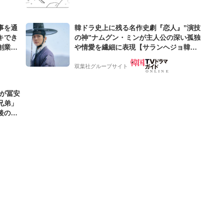
事を通
韓ドラ史上に残る名作史劇『恋人』”演技
キでき
の神”ナムグン・ミンが主人公の深い孤独
創業来
や情愛を繊細に表現【サランヘジョ韓ド
ケティン
ラ】
双葉社グループサイト
地が冨安
兄弟」
後の鎌
」