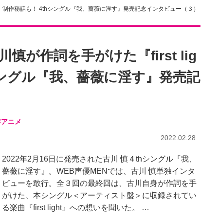
ght』制作秘話も！ 4thシングル『我、薔薇に淫す』発売記念インタビュー（３）
が作詞を手がけた『first lig
hシングル『我、薔薇に淫す』発売記
#アニメ
2022.02.28
2022年2月16日に発売された古川 慎４thシングル『我、
薔薇に淫す』。WEB声優MENでは、古川 慎単独インタ
ビューを敢行。全３回の最終回は、古川自身が作詞を手
がけた、本シングル＜アーティスト盤＞に収録されてい
る楽曲『first light』への想いを聞いた。 …