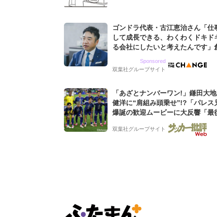
ゴンドラ代表・古江恵治さん「仕
して成長できる、わくわくドキド
る会社にしたいと考えたんです」
9期増収&増益を続けるWebマー
Sponsored
グ会社のアイデンティティ
双葉社グループサイト
「あざとナンバーワン!」鎌田大
健洋に“肩組み頭乗せ”!?「パレス
爆誕の歓迎ムービーに大反響「最
田可愛すぎる」「粋にも程がある!
双葉社グループサイト