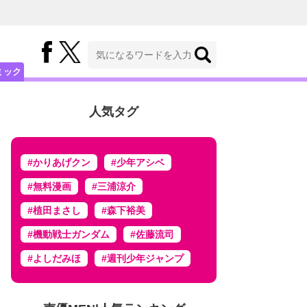
ミック
人気タグ
#かりあげクン
#少年アシベ
#無料漫画
#三浦涼介
#植田まさし
#森下裕美
#機動戦士ガンダム
#佐藤流司
#よしだみほ
#週刊少年ジャンプ