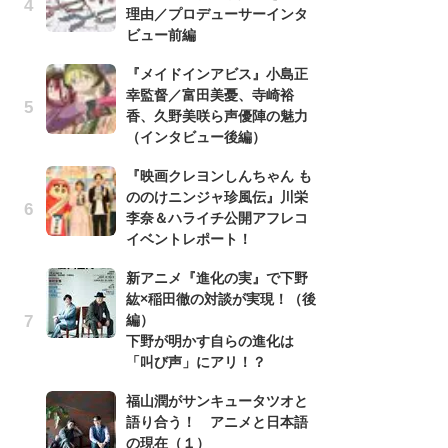
理由／プロデューサーインタ
バ
ビュー前編
古
『メイドインアビス』小島正
あ
幸監督／富田美憂、寺崎裕
る
香、久野美咲ら声優陣の魅力
詠
（インタビュー後編）
ト
『映画クレヨンしんちゃん も
の
ののけニンジャ珍風伝』川栄
信
李奈＆ハライチ公開アフレコ
ダー
イベントレポート！
P
新アニメ『進化の実』で下野
声
紘×稲田徹の対談が実現！（後
も
編）
「[
下野が明かす自らの進化は
cov
「叫び声」にアリ！？
r
イ
福山潤がサンキュータツオと
語り合う！ アニメと日本語
『
の現在（１）
幸