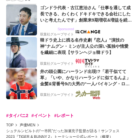
ゴンドラ代表・古江恵治さん「仕事を通して成
長できる、わくわくドキドキできる会社にした
いと考えたんです」創業来9期増収&増益を続け
るWebマーケティング会社のアイデンティティ
Sponsored
双葉社グループサイト
韓ドラ史上に残る名作史劇『恋人』”演技の
神”ナムグン・ミンが主人公の深い孤独や情愛
を繊細に表現【サランヘジョ韓ドラ】
双葉社グループサイト
井の頭公園にハーランド出現!?「若干似てて
草」「いや、かなりハーランドに似てるんよ」
金髪&背番号9の大男の“一人バイキング・ロ
ー”映像が話題!「元気をもらった」
双葉社グループサイト
#タイバニ2
#イベント
#レポート
TOP
声優MEN
シュテルンビルトの“一市民”だった加瀬充子監督が語る！サンフェス
2023『TIGER & BUNNY 2』トークショー公式レポート（概要）