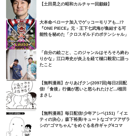
【土田晃之の昭和カルチャー回顧録】
大本命ペローナ加入でゲッコーモリアも...!?
『ONE PIECE』元・王下七武海が集結する可
能性を秘めた「クロスギルドのポテンシャル」
「自分の絵ごと、このジャンルはそろそろ終わ
りかな」江口寿史が炎上を経て樋口毅宏に語っ
たこと
【無料漫画】かりあげクン(2097回)毎日2回配
信!「食後」行儀が悪いと怒られたけど.../植田
まさし
【無料漫画】毎日配信!少年アシベ(151)「イエ
ティの決心」森下裕美/キュートなゴマフアザラ
シの“ゴマちゃん”をめぐる名作ギャグ4コマ