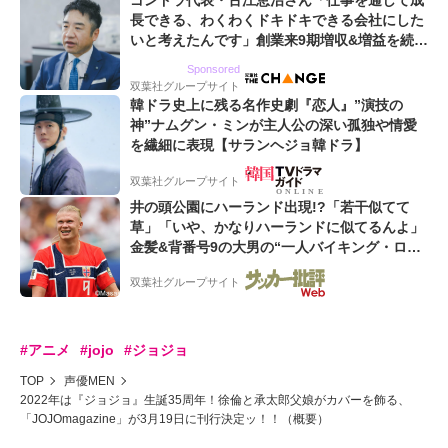
ゴンドラ代表・古江恵治さん「仕事を通して成
長できる、わくわくドキドキできる会社にした
いと考えたんです」創業来9期増収&増益を続け
るWebマーケティング会社のアイデンティティ
Sponsored
双葉社グループサイト
韓ドラ史上に残る名作史劇『恋人』”演技の
神”ナムグン・ミンが主人公の深い孤独や情愛
を繊細に表現【サランヘジョ韓ドラ】
双葉社グループサイト
井の頭公園にハーランド出現!?「若干似てて
草」「いや、かなりハーランドに似てるんよ」
金髪&背番号9の大男の“一人バイキング・ロ
ー”映像が話題!「元気をもらった」
双葉社グループサイト
#アニメ
#jojo
#ジョジョ
TOP
声優MEN
2022年は『ジョジョ』生誕35周年！徐倫と承太郎父娘がカバーを飾る、
「JOJOmagazine」が3月19日に刊行決定ッ！！（概要）