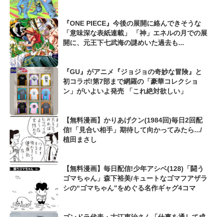
『ONE PIECE』今後の展開に絡んできそうな
「意味深な表紙連載」 「神」エネルの月での展
開に、元王下七武海の謎めいた過去も...
『GU』がアニメ『ジョジョの奇妙な冒険』と
初コラボ!第7部まで網羅の「豪華コレクショ
ン」がいよいよ発売 「これ絶対欲しい」
【無料漫画】かりあげクン(1984回)毎日2回配
信!「見合い相手」期待して向かってみたら.../
植田まさし
【無料漫画】毎日配信!少年アシベ(128)「闘う
ゴマちゃん」森下裕美/キュートなゴマフアザラ
シの“ゴマちゃん”をめぐる名作ギャグ4コマ