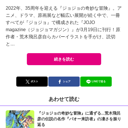
2022年、35周年を迎える『ジョジョの奇妙な冒険』。ア
ニメ、ドラマ、原画展など幅広い展開が続く中で、一冊
すべてが『ジョジョ』で構成された『JOJO
magazine（ジョジョマガジン）』が3月19日に刊行！原
作者・荒木飛呂彦自らカバーイラストを手がけ、読切
と…
続きを読む
ポスト
シェア
LINEで送る
あわせて読む
『ジョジョの奇妙な冒険』に通ずる...荒木飛呂
彦の伝説の名作『バオー来訪者』の凄さを振り
返る