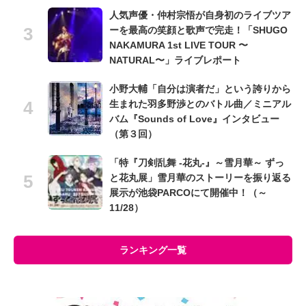
人気声優・仲村宗悟が自身初のライブツア
ーを最高の笑顔と歌声で完走！「SHUGO
NAKAMURA 1st LIVE TOUR 〜
NATURAL〜」ライブレポート
小野大輔「自分は演者だ」という誇りから
生まれた羽多野渉とのバトル曲／ミニアル
バム『Sounds of Love』インタビュー
（第３回）
「特『刀剣乱舞 -花丸-』～雪月華～ ずっ
と花丸展」雪月華のストーリーを振り返る
展示が池袋PARCOにて開催中！（～
11/28）
ランキング一覧