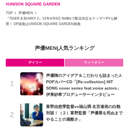
#UNISON SQUARE GARDEN
TOP
声優MEN
『TIGER & BUNNY 2』22年4月8日 Netflixで配信決定＆ティザーPVも解
禁！ OP楽曲はUNISON SQUARE GARDEN新曲
声優MEN
|
人気ランキング
デイリー
ウィークリー
声優陣のアイデア＆こだわりも詰まったJ-
POPカバーCD「[Re:collection] HIT
SONG cover series feat.voice actors」
伊東紗希プロデューサーインタビュー
富野由悠季監督vs福山潤 名言連発の白熱
対談！（２）富野監督「声優業を死ぬまで
やることの過酷さ」