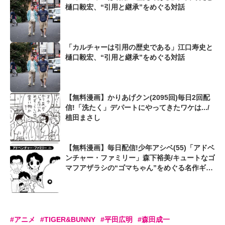
樋口毅宏、“引用と継承”をめぐる対話
「カルチャーは引用の歴史である」江口寿史と
樋口毅宏、“引用と継承”をめぐる対話
【無料漫画】かりあげクン(2095回)毎日2回配
信!「洗たく」デパートにやってきたワケは.../
植田まさし
【無料漫画】毎日配信!少年アシベ(55)「アドベ
ンチャー・ファミリー」森下裕美/キュートなゴ
マフアザラシの“ゴマちゃん”をめぐる名作ギャ
グ4コマ
#アニメ
#TIGER&BUNNY
#平田広明
#森田成一