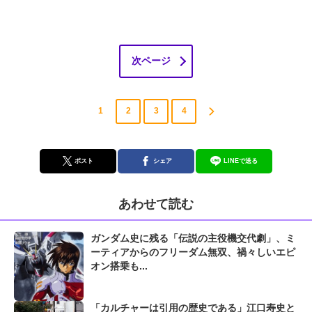
次ページ
1
2
3
4
ポスト
シェア
LINEで送る
あわせて読む
ガンダム史に残る「伝説の主役機交代劇」、ミ
ーティアからのフリーダム無双、禍々しいエピ
オン搭乗も...
「カルチャーは引用の歴史である」江口寿史と