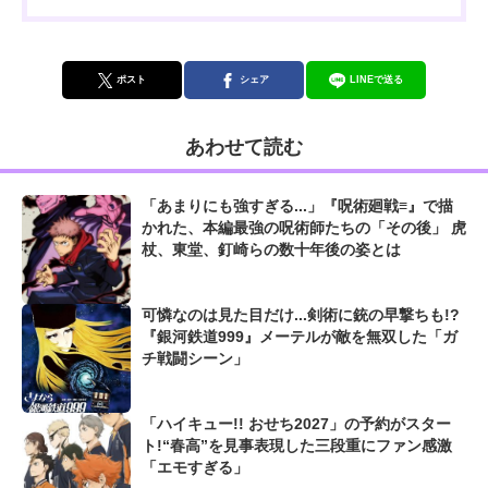
ポスト
シェア
LINEで送る
あわせて読む
「あまりにも強すぎる...」『呪術廻戦≡』で描
かれた、本編最強の呪術師たちの「その後」 虎
杖、東堂、釘崎らの数十年後の姿とは
可憐なのは見た目だけ...剣術に銃の早撃ちも!?
『銀河鉄道999』メーテルが敵を無双した「ガ
チ戦闘シーン」
「ハイキュー!! おせち2027」の予約がスター
ト!“春高”を見事表現した三段重にファン感激
「エモすぎる」