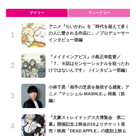
デイリー
ウィークリー
アニメ『ちいかわ』を「時代を超えて多く
の人に愛される作品に」／プロデューサー
インタビュー後編
『メイドインアビス』小島正幸監督／
「７、８話はセンセーショナルを狙ったわ
けではないんです」（インタビュー前編）
小林千晃「相手の芝居を無視する感覚」ア
ニメ『マッシュル-MASHLE-』特集（前
編）
『文豪ストレイドッグス大博覧会 第二
幕』開催記念上映会2/18よりチケット発
売！映画「DEAD APPLE」の復刻上映も