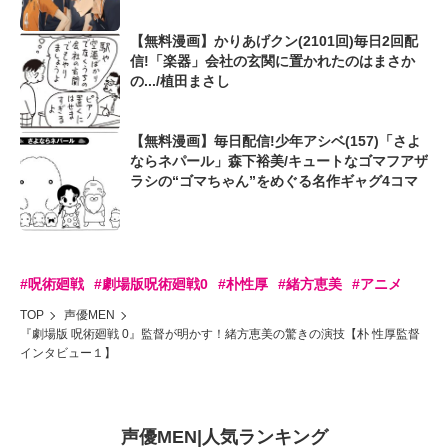
【無料漫画】かりあげクン(2101回)毎日2回配
信!「楽器」会社の玄関に置かれたのはまさか
の.../植田まさし
【無料漫画】毎日配信!少年アシベ(157)「さよ
ならネパール」森下裕美/キュートなゴマフアザ
ラシの“ゴマちゃん”をめぐる名作ギャグ4コマ
#呪術廻戦
#劇場版呪術廻戦0
#朴性厚
#緒方恵美
#アニメ
TOP
声優MEN
『劇場版 呪術廻戦 0』監督が明かす！緒方恵美の驚きの演技【朴 性厚監督
インタビュー１】
声優MEN
|
人気ランキング