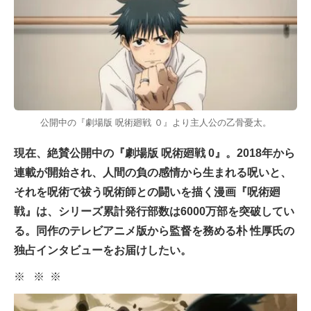
公開中の『劇場版 呪術廻戦 ０』より主人公の乙骨憂太。
現在、絶賛公開中の『劇場版 呪術廻戦 0』。2018年から
連載が開始され、人間の負の感情から生まれる呪いと、
それを呪術で祓う呪術師との闘いを描く漫画『呪術廻
戦』は、シリーズ累計発行部数は6000万部を突破してい
る。同作のテレビアニメ版から監督を務める朴 性厚氏の
独占インタビューをお届けしたい。
※ ※ ※