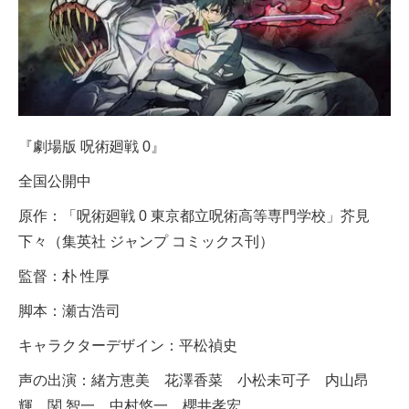
『劇場版 呪術廻戦 0』
全国公開中
原作：「呪術廻戦 0 東京都立呪術高等専門学校」芥見
下々（集英社 ジャンプ コミックス刊）
監督：朴 性厚
脚本：瀬古浩司
キャラクターデザイン：平松禎史
声の出演：緒方恵美 花澤香菜 小松未可子 内山昂
輝 関 智一 中村悠一 櫻井孝宏