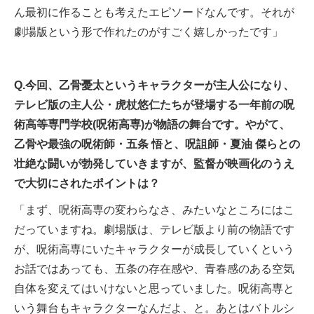
ん最初に作ることも考えたエピソードなんです。それが
劇場版という形で作れたのがすごく嬉しかったです」
Q.今回、乙骨憂太というキャラクターが主人公になり、
テレビ版の主人公・虎杖悠仁たちが登場する一年前の呪
術高等専門学校(呪術高専)が物語の舞台です。やがて、
乙骨や最強の呪術師・五条 悟と、呪詛師・夏油 傑らとの
壮絶な闘いが勃発していきますが、監督が映画化のうえ
で大切にされたポイントは？
「まず、呪術高専の変わらなさ、みたいなところにはこ
だっていますね。劇場版は、テレビ版より前の物語です
が、呪術高専にいたキャラクターが成長していくという
お話ではあっても、五条の存在感や、青春感のある空気
自体を変えてはいけないと思っていました。呪術高専と
いう舞台もキャラクターなんだよ、と。あとはバトルシ