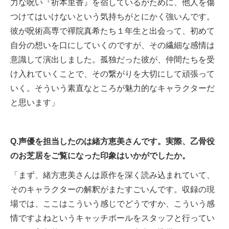
力な呪い『祈本里香』を宿しているがために、他人を傷
つけてはいけないという気持ちがとにかく強いんです。
彼が呪術高専で禪院真希たち１年生と出会って、初めて
自分の想いを口にしていくのですが、その繊細な感情は
意識して演出しました。孤独だった彼が、仲間たちを受
け入れていくことで、その繋がりを大切にして頑張って
いく。そういう素直なところが魅力的なキャラクターだ
と思います」
Q.声優を担当したのは緒方恵美さんです。実際、乙骨役
のお芝居をご覧になった印象はいかがでしたか。
「まず、緒方恵美さんは原作を深く読み込まれていて、
そのキャラクターの解釈がまたすごいんです。収録の現
場では、ここはこういう感じでどうですか、こういう感
情ですよねというキャッチボールをスタッフと行ってい