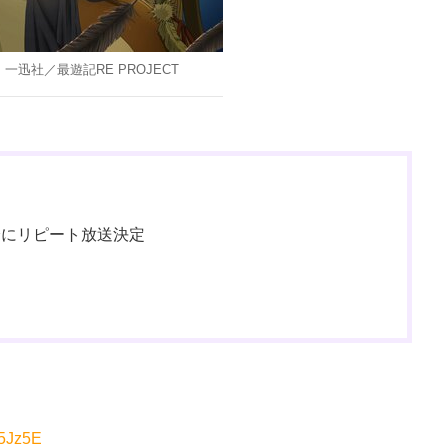
一迅社／最遊記RE PROJECT
0分にリピート放送決定
O5Jz5E