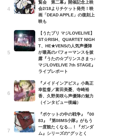
覧会 第二幕』開催記念上映
バ
会2/18よりチケット発売！映
画「DEAD APPLE」の復刻上
古
映も
あ
る
【うたプリ マジLOVELIVE】
詠
ST☆RISH、QUARTET NIGH
T、HE★VENSの人気声優陣
ト
が最高のパフォーマンスを披
の
露『うたの☆プリンスさまっ♪
信
マジLOVELIVE 7th STAGE』
ダー
ライブレポート
P
『メイドインアビス』小島正
声
幸監督／富田美憂、寺崎裕
も
香、久野美咲ら声優陣の魅力
「[
（インタビュー後編）
cov
r
『ポケットの中の戦争』『00
イ
83』『第08MS小隊』がもう
一度観たくなる…！『ガンダ
「
ム』シリーズの“グッとく
て