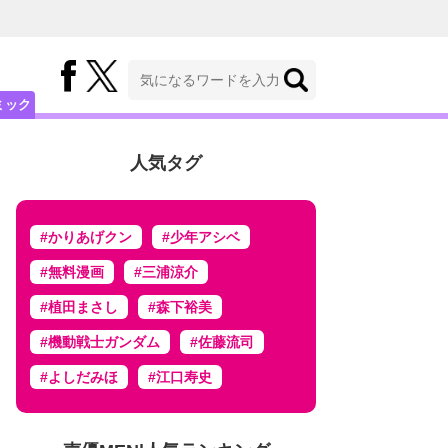
ミック
人気タグ
#かりあげクン
#少年アシベ
#無料漫画
#三浦涼介
#植田まさし
#森下裕美
#機動戦士ガンダム
#佐藤流司
#よしだみほ
#江口寿史