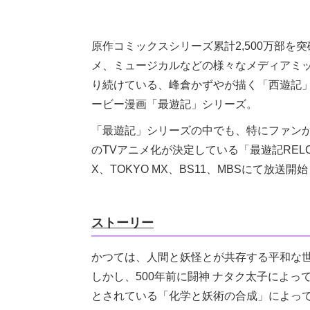
原作コミックスシリーズ累計2,500万部を
メ、ミュージカルなどの様々なメディアミッ
り続けている、峰倉かずやが描く「西遊記
ービー漫画「最遊記」シリーズ。
「最遊記」シリーズの中でも、特にファンから
のTVアニメ化が決定している「最遊記RELOAD
X、TOKYO MX、BS11、MBSにて放送開
ストーリー
かつては、人間と妖怪とが共存する平和な
しかし、500年前に闘神 ナタク太子によ
とされている「化学と妖術の合成」によっ