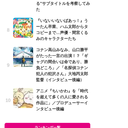
る”サブタイトルを考察してみ
イ
た
メ
ク
『いないいないばあっ！』う
生
ーたん卒業、ハム太郎からタ
コピーまで…声優・間宮くる
「
みのキャラクターたち
し
シ
コナン高山みなみ、山口勝平
太
がたった一言の出演！？「ギ
ャグの間合いは命であり、勝
バ
負どころ」／「名探偵コナン
ュ
犯人の犯沢さん」大地丙太郎
い
監督（インタビュー後編）
さ
ス
アニメ『ちいかわ』を「時代
を超えて多くの人に愛される
作品に」／プロデューサーイ
ラン
ンタビュー後編
ランキング一覧