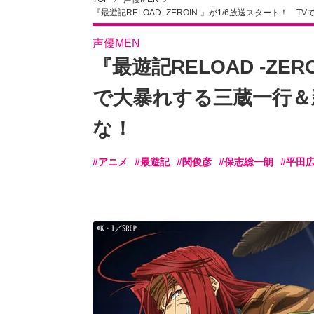
『最遊記RELOAD -ZEROIN-』が1/6放送スタート
声優MEN
『最遊記RELOAD -ZE
で大暴れする三蔵一行＆
な！
#アニメ
#最遊記
#関俊彦
#保志総一朗
#平田