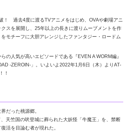
突破！ 過去4度に渡るTVアニメをはじめ、OVAや劇場アニ
クスを展開し、25年以上の長きに渡りムーブメントを作
」をモチーフに大胆アレンジしたファンタジー・ロードム
の人気が高いエピソードである『EVEN A WORM編』
 -ZEROIN-」。いよいよ2022年1月6日（木）よりAT-
始！！
世界だった桃源郷。
って、天竺国の吠登城に葬られた大妖怪「牛魔王」を、禁断
て復活を目論む者が現れた。