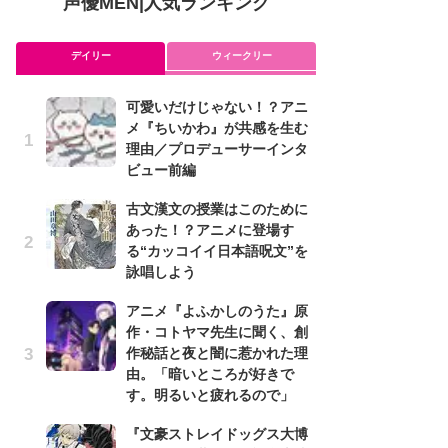
声優MEN
|
人気ランキング
デイリー
ウィークリー
可愛いだけじゃない！？アニ
ア
メ『ちいかわ』が共感を生む
を
理由／プロデューサーインタ
作
ビュー前編
ン
古文漢文の授業はこのために
可
あった！？アニメに登場す
メ
る“カッコイイ日本語呪文”を
理
詠唱しよう
ビ
アニメ『よふかしのうた』原
懐
作・コトヤマ先生に聞く、創
ト
作秘話と夜と闇に惹かれた理
の
由。「暗いところが好きで
す。明るいと疲れるので」
み
た
『文豪ストレイドッグス大博
鼻