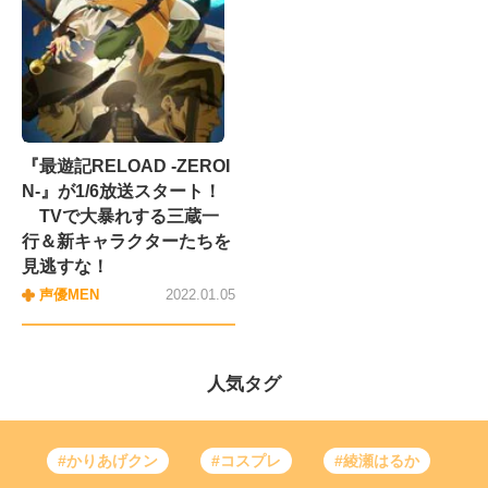
『最遊記RELOAD -ZEROI
N-』が1/6放送スタート！
TVで大暴れする三蔵一
行＆新キャラクターたちを
見逃すな！
声優MEN
2022.01.05
人気タグ
#かりあげクン
#コスプレ
#綾瀬はるか