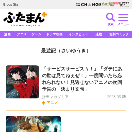
Group Site
検索
メニュー
漫画
アニメ
ゲーム
ドラマ映画
インタビュー
連載
無料コミック
最遊記
（さいゆうき）
「サービスサービスぅ！」「ダテにあ
の世は見てねぇぜ！」一度聞いたら忘
れられない！見逃せないアニメの次回
予告の「決まり文句」
折田マカダミア
2023.03.05
アニメ