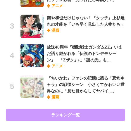
アニメ
南や和也だけじゃない！『タッチ』上杉達
也の才能を「いち早く見出した人物たち」
漫画
放送40周年『機動戦士ガンダムZZ』いま
だ語り継がれる「伝説のトンデモシー
ン」 「Zザク」に「謎の光」も…
アニメ
『ちいかわ』ファンの記憶に残る「恐怖キ
ャラ」の戦慄シーン 小さくてかわいい世
界なのに「見た目からしてヤバイ…」
漫画
ランキング一覧