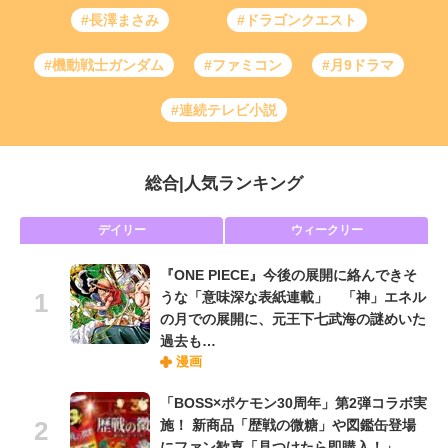
#長澤まさみ
#ドラゴンクエスト
#機動戦士ガンダム
#ファミコン
#月9ドラマ
#連続テレビ小説
総合
|
人気ランキング
デイリー
ウィークリー
『ONE PIECE』今後の展開に絡んできそ
うな「意味深な表紙連載」 「神」エネル
の月での展開に、元王下七武海の謎めいた
過去も…
漫画
「BOSS×ポケモン30周年」第2弾コラボ実
施！ 新商品「歴戦の微糖」や図鑑缶登場
にファン歓喜「見つけたら即購入！」