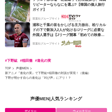
リピーターならなにを選ぶ?【韓国の個人旅行
ガイド】
双葉社グループサイト
浦和と千葉の首をかしげる主力放出、柏リカル
ドの下で新加入2人が化ける!Jリーグに必要な
外国人選手は【Jリーグ開幕「初めての秋春
制」の大激論】(4)
双葉社グループサイト
#下野紘
#稲田徹
#進化の実
TOP
声優MEN
新アニメ『進化の実』で下野紘×稲田徹の対談が実現！（後編）
下野が明かす自らの進化は「叫び声」にアリ！？
声優MEN
|
人気ランキング
デイリー
ウィークリー