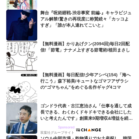
舞台『呪術廻戦-渋谷事変 前編-』キャラビジュ
アル解禁!驚きの再現度に称賛続々「カッコよ
すぎ」「誰が本人連れてこいと」
【無料漫画】かりあげクン(2094回)毎日2回配
信!「節電」ナナメ上すぎる節電術/植田まさし
【無料漫画】毎日配信!少年アシベ(154)「海へ
行こう」森下裕美/キュートなゴマフアザラシ
の“ゴマちゃん”をめぐる名作ギャグ4コマ
ゴンドラ代表・古江恵治さん「仕事を通して成
長できる、わくわくドキドキできる会社にした
いと考えたんです」創業来9期増収&増益を続け
るWebマーケティング会社のアイデンティティ
Sponsored
双葉社グループサイト
ソウル中部市場・乾物通りでお土産探し、韓国