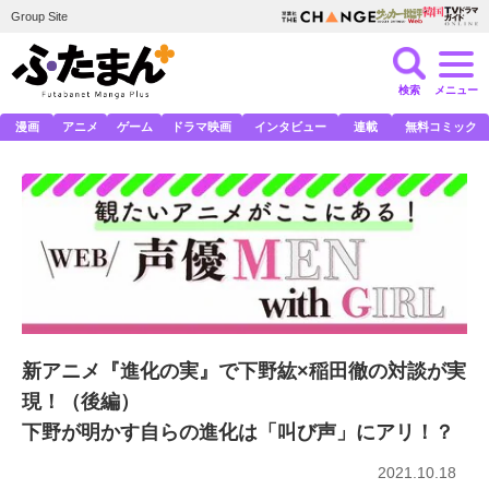
Group Site
検索
メニュー
漫画
アニメ
ゲーム
ドラマ映画
インタビュー
連載
無料コミック
新アニメ『進化の実』で下野紘×稲田徹の対談が実
現！（後編）
下野が明かす自らの進化は「叫び声」にアリ！？
2021.10.18