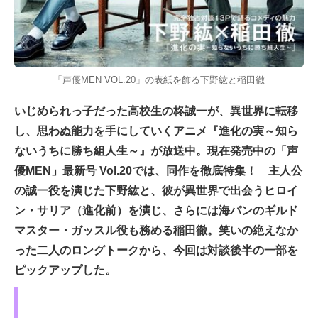
「声優MEN VOL.20」の表紙を飾る下野紘と稲田徹
いじめられっ子だった高校生の柊誠一が、異世界に転移
し、思わぬ能力を手にしていくアニメ『進化の実～知ら
ないうちに勝ち組人生～』が放送中。現在発売中の「声
優MEN」最新号 Vol.20では、同作を徹底特集！ 主人公
の誠一役を演じた下野紘と、彼が異世界で出会うヒロイ
ン・サリア（進化前）を演じ、さらには海パンのギルド
マスター・ガッスル役も務める稲田徹。笑いの絶えなか
った二人のロングトークから、今回は対談後半の一部を
ピックアップした。