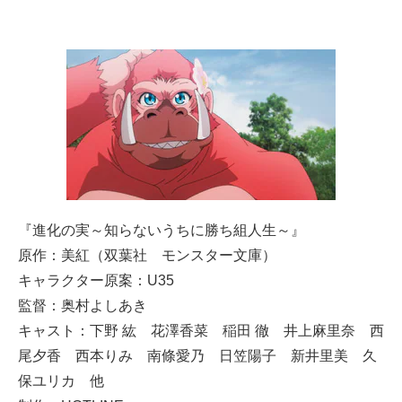
『進化の実～知らないうちに勝ち組人生～』
原作：美紅（双葉社 モンスター文庫）
キャラクター原案：U35
監督：奥村よしあき
キャスト：下野 紘 花澤香菜 稲田 徹 井上麻里奈 西
尾夕香 西本りみ 南條愛乃 日笠陽子 新井里美 久
保ユリカ 他