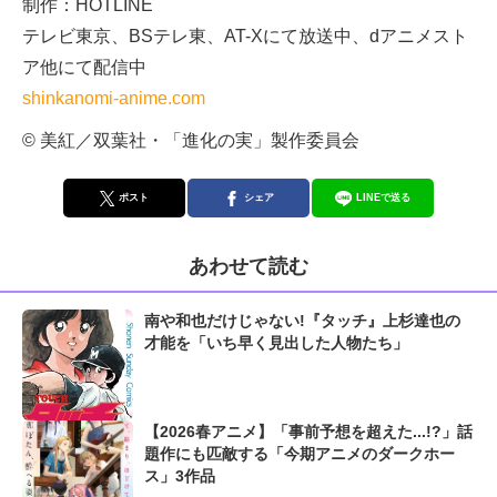
制作：HOTLINE
テレビ東京、BSテレ東、AT-Xにて放送中、dアニメスト
ア他にて配信中
shinkanomi-anime.com
© 美紅／双葉社・「進化の実」製作委員会
ポスト
シェア
LINEで送る
あわせて読む
南や和也だけじゃない!『タッチ』上杉達也の
才能を「いち早く見出した人物たち」
【2026春アニメ】「事前予想を超えた...!?」話
題作にも匹敵する「今期アニメのダークホー
ス」3作品