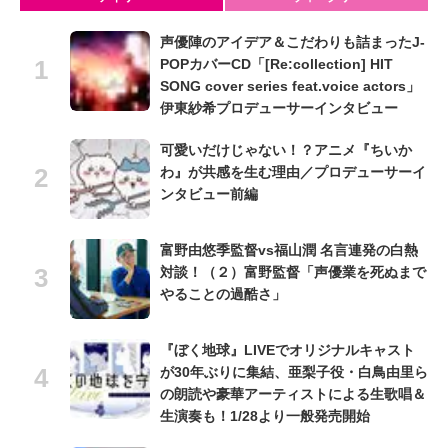
声優陣のアイデア＆こだわりも詰まったJ-
POPカバーCD「[Re:collection] HIT
SONG cover series feat.voice actors」
伊東紗希プロデューサーインタビュー
可愛いだけじゃない！？アニメ『ちいか
わ』が共感を生む理由／プロデューサーイ
ンタビュー前編
富野由悠季監督vs福山潤 名言連発の白熱
対談！（２）富野監督「声優業を死ぬまで
やることの過酷さ」
『ぼく地球』LIVEでオリジナルキャスト
が30年ぶりに集結、亜梨子役・白鳥由里ら
の朗読や豪華アーティストによる生歌唱＆
生演奏も！1/28より一般発売開始