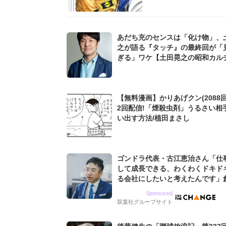
あだち充のセンスは「化け物」、
之が語る『タッチ』の最終回が「
ぎる」ワケ【土田晃之の昭和カル
回顧録】
【無料漫画】かりあげクン(2088回
2回配信!「煙殺虫剤」うるさい相
い出す方法/植田まさし
ゴンドラ代表・古江恵治さん「仕
して成長できる、わくわくドキド
る会社にしたいと考えたんです」
9期増収&増益を続けるWebマー
Sponsored
グ会社のアイデンティティ
双葉社グループサイト