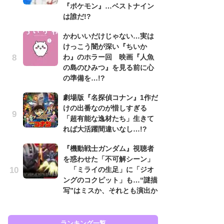
『ポケモン』…ベストナイン
も…
は誰だ!?
「
かわいいだけじゃない…実は
2
けっこう闇が深い『ちいか
戦
わ』のホラー回 映画『人魚
ァ
の島のひみつ』を見る前に心
入
の準備を…!?
『
劇場版『名探偵コナン』1作だ
を
けの出番なのが惜しすぎる
「
「超有能な逸材たち」生きて
ン
れば大活躍間違いなし…!?
写
『機動戦士ガンダム』視聴者
『
を惑わせた「不可解シーン」
ェ
「ミライの生足」に「ジオ
載
ングのコクピット」も…“謎描
喜
写”はミスか、それとも演出か
ラン
ランキング一覧