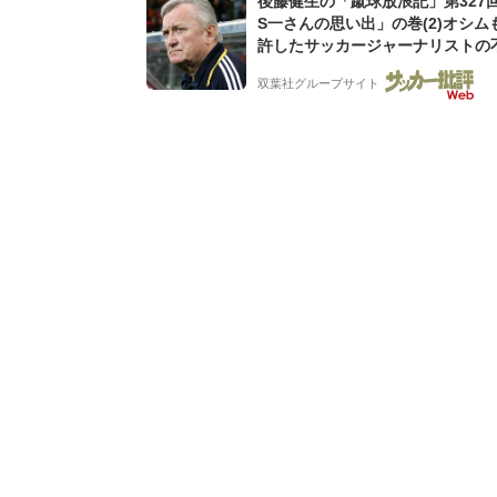
後藤健生の「蹴球放浪記」第327
S一さんの思い出」の巻(2)オシム
許したサッカージャーナリストの
な人徳。全州のはずが原州へ? 愛
双葉社グループサイト
男の“大迷子”伝説