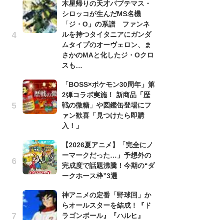
木星帰りの天才パプテマス・
シロッコが生んだMS名機
劇
「ジ・O」の系譜 ファンネ
け
ルを持つタイタニアにガンダ
「
ムタイプのオーヴェロン、ま
れ
さかのMAと化したジ・Oクロ
「
スも…
『
「BOSS×ポケモン30周年」第
2
2弾コラボ実施！ 新商品「歴
ト
戦の微糖」や図鑑缶登場にフ
ッ
ァン歓喜「見つけたら即購
「
入！」
ン
【2026夏アニメ】「完全にノ
た
ーマークだった…」予想外の
「
完成度で話題沸騰！今期の“ダ
ー
ークホース枠”3選
ガ
神アニメの定番「野球回」か
ナ
らオールスターを結成！『ド
社
ラゴンボール』『ハルヒ』
危