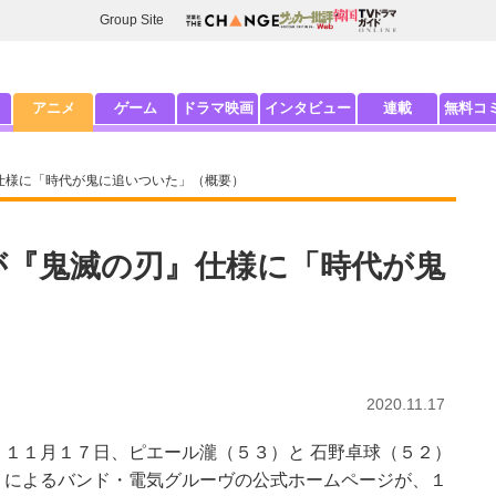
Group Site
アニメ
ゲーム
ドラマ映画
インタビュー
連載
無料コ
仕様に「時代が鬼に追いついた」（概要）
が『鬼滅の刃』仕様に「時代が鬼
2020.11.17
１１月１７日、ピエール瀧（５３）と 石野卓球（５２）
によるバンド・電気グルーヴの公式ホームページが、１