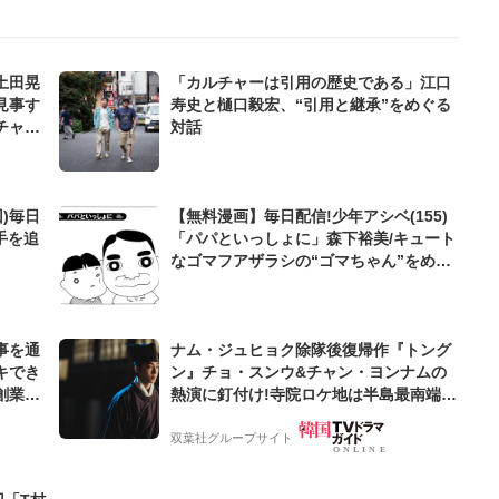
土田晃
「カルチャーは引用の歴史である」江口
見事す
寿史と樋口毅宏、“引用と継承”をめぐる
チャー
対話
)毎日
【無料漫画】毎日配信!少年アシベ(155)
手を追
「パパといっしょに」森下裕美/キュート
なゴマフアザラシの“ゴマちゃん”をめぐ
る名作ギャグ4コマ
事を通
ナム・ジュヒョク除隊後復帰作『トング
キでき
ン』チョ・スンウ&チャン・ヨンナムの
創業来
熱演に釘付け!寺院ロケ地は半島最南端の
ケティン
海南郡「道卒庵」【韓ドラから始める韓
国旅行】
双葉社グループサイト