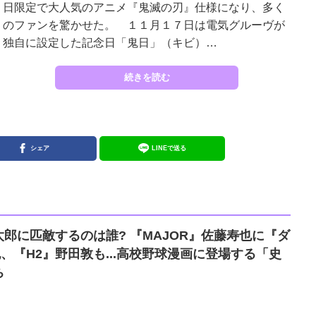
日限定で大人気のアニメ『鬼滅の刃』仕様になり、多く
のファンを驚かせた。 １１月１７日は電気グルーヴが
独自に設定した記念日「鬼日」（キビ）…
続きを読む
シェア
LINEで送る
郎に匹敵するのは誰? 『MAJOR』佐藤寿也に『ダ
、『H2』野田敦も...高校野球漫画に登場する「史
ち