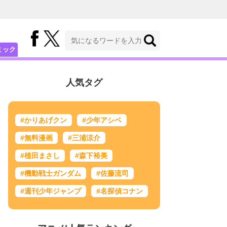
ミック
人気タグ
#かりあげクン
#少年アシベ
#無料漫画
#三浦涼介
#植田まさし
#森下裕美
#機動戦士ガンダム
#佐藤流司
#週刊少年ジャンプ
#名探偵コナン