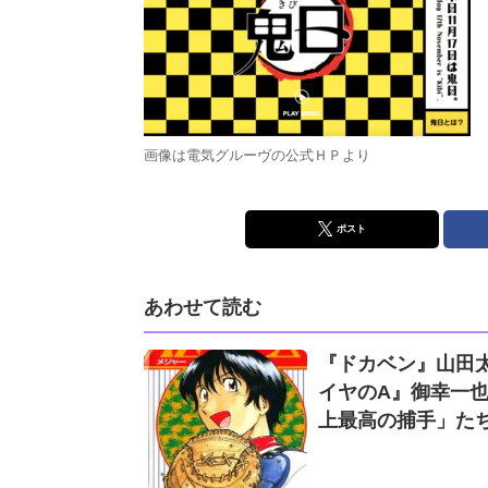
画像は電気グルーヴの公式ＨＰより
ポスト
あわせて読む
『ドカベン』山田太
イヤのA』御幸一也
上最高の捕手」た