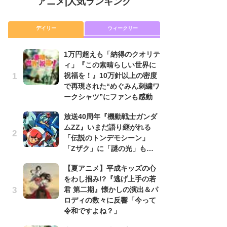
アニメ
|
人気ランキング
デイリー
ウィークリー
1万円超えも「納得のクオリテ
放
ィ」『この素晴らしい世界に
ム
祝福を！』10万針以上の密度
「
で再現された“めぐみん刺繍ワ
「
ークシャツ”にファンも感動
木
放送40周年『機動戦士ガンダ
シ
ムZZ』いまだ語り継がれる
「
「伝説のトンデモシーン」
ル
「Zザク」に「謎の光」も…
ム
さ
【夏アニメ】平成キッズの心
ス
をわし掴み!?『逃げ上手の若
君 第二期』懐かしの演出＆パ
【
ロディの数々に反響「今って
ー
令和ですよね？」
完
ー