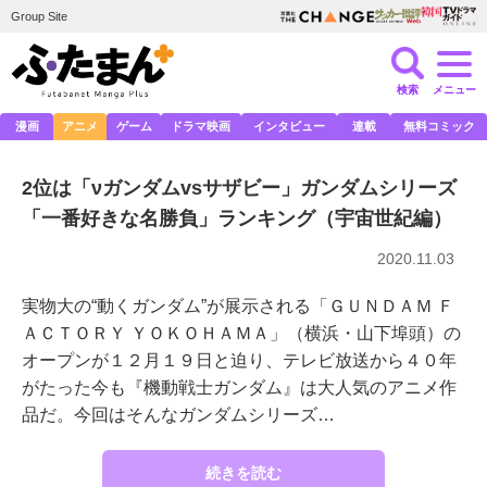
Group Site
検索
メニュー
漫画
アニメ
ゲーム
ドラマ映画
インタビュー
連載
無料コミック
2位は「νガンダムvsサザビー」ガンダムシリーズ
「一番好きな名勝負」ランキング（宇宙世紀編）
2020.11.03
実物大の“動くガンダム”が展示される「ＧＵＮＤＡＭ Ｆ
ＡＣＴＯＲＹ ＹＯＫＯＨＡＭＡ」（横浜・山下埠頭）の
オープンが１２月１９日と迫り、テレビ放送から４０年
がたった今も『機動戦士ガンダム』は大人気のアニメ作
品だ。今回はそんなガンダムシリーズ…
続きを読む