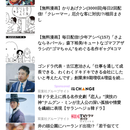
【無料漫画】かりあげクン(3000回)毎日2回配
信!「クレーマー」厄介な客に対抗!?/植田まさ
し
【無料漫画】毎日配信!少年アシベ(157)「さよ
ならネパール」森下裕美/キュートなゴマフアザ
ラシの“ゴマちゃん”をめぐる名作ギャグ4コマ
ゴンドラ代表・古江恵治さん「仕事を通して成
長できる、わくわくドキドキできる会社にした
いと考えたんです」創業来9期増収&増益を続け
るWebマーケティング会社のアイデンティティ
Sponsored
双葉社グループサイト
韓ドラ史上に残る名作史劇『恋人』”演技の
神”ナムグン・ミンが主人公の深い孤独や情愛
を繊細に表現【サランヘジョ韓ドラ】
双葉社グループサイト
井の頭公園にハーランド出現!?「若干似てて