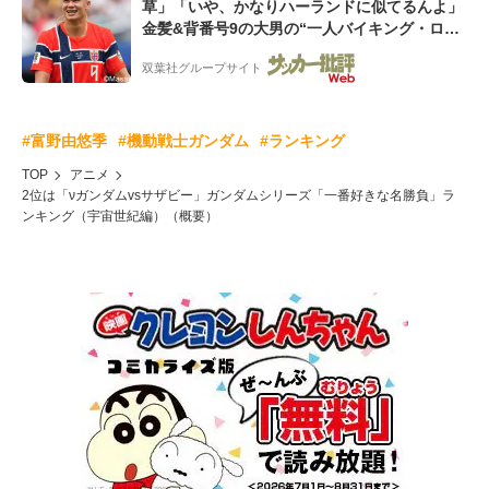
草」「いや、かなりハーランドに似てるんよ」
金髪&背番号9の大男の“一人バイキング・ロ
ー”映像が話題!「元気をもらった」
双葉社グループサイト
#富野由悠季
#機動戦士ガンダム
#ランキング
TOP
アニメ
2位は「νガンダムvsサザビー」ガンダムシリーズ「一番好きな名勝負」ラ
ンキング（宇宙世紀編）（概要）