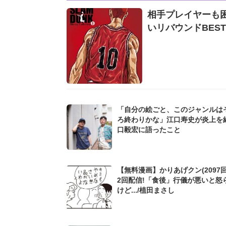
相手プレイヤーも困
いリバウンドBES
「自分の絵ごと、このジャンルは
ろ終わりかな」江口寿史が炎上を
口毅宏に語ったこと
【無料漫画】かりあげクン(2097回
2回配信!「食後」行儀が悪いと怒
けど.../植田まさし