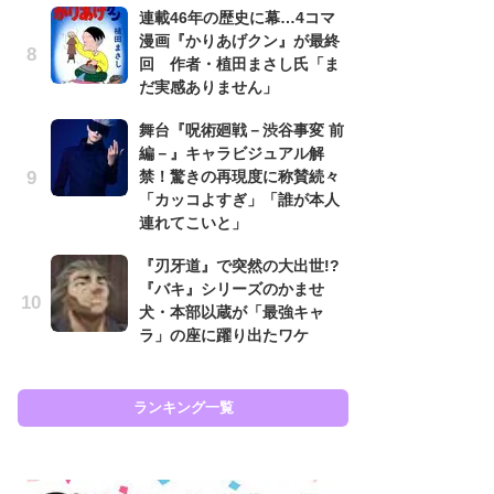
連載46年の歴史に幕…4コマ
努
漫画『かりあげクン』が最終
ジ
回 作者・植田まさし氏「ま
鬼
だ実感ありません」
の
舞台『呪術廻戦－渋谷事変 前
怖
編－』キャラビジュアル解
代
禁！驚きの再現度に称賛続々
加
「カッコよすぎ」「誰が本人
思
連れてこいと」
「
『刃牙道』で突然の大出世!?
て
『バキ』シリーズのかませ
上
犬・本部以蔵が「最強キャ
と
ラ」の座に躍り出たワケ
た
ランキング一覧
ラン