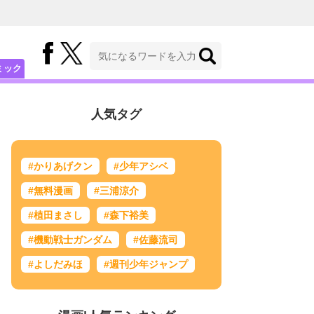
ミック
人気タグ
#かりあげクン
#少年アシベ
#無料漫画
#三浦涼介
#植田まさし
#森下裕美
#機動戦士ガンダム
#佐藤流司
#よしだみほ
#週刊少年ジャンプ