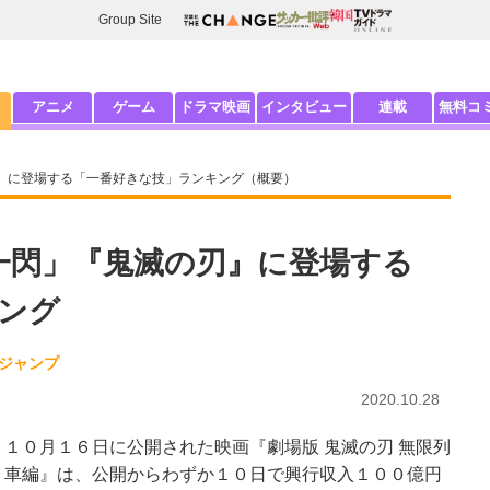
Group Site
アニメ
ゲーム
ドラマ映画
インタビュー
連載
無料コ
』に登場する「一番好きな技」ランキング（概要）
一閃」『鬼滅の刃』に登場する
ング
年ジャンプ
2020.10.28
１０月１６日に公開された映画『劇場版 鬼滅の刃 無限列
車編』は、公開からわずか１０日で興行収入１００億円