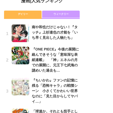
漫画
|
人気ランキング
デイリー
ウィークリー
南や和也だけじゃない！『タ
舞
ッチ』上杉達也の才能を「い
編
ち早く見出した人物たち」
禁
「
連
『ONE PIECE』今後の展開に
絡んできそうな「意味深な表
『O
紙連載」 「神」エネルの月
絡
での展開に、元王下七武海の
紙
謎めいた過去も…
で
謎
『ちいかわ』ファンの記憶に
残る「恐怖キャラ」の戦慄シ
令
ーン 小さくてかわいい世界
た!
なのに「見た目からしてヤバ
前
イ…」
ト
ド
「球速か、それとも投手とし