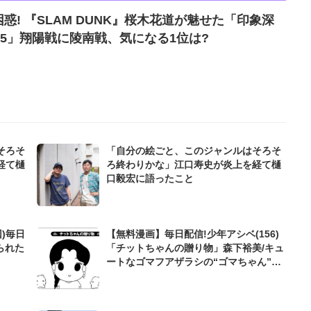
惑! 『SLAM DUNK』桜木花道が魅せた「印象深
T5」翔陽戦に陵南戦、気になる1位は?
そろそ
「自分の絵ごと、このジャンルはそろそ
経て樋
ろ終わりかな」江口寿史が炎上を経て樋
口毅宏に語ったこと
)毎日
【無料漫画】毎日配信!少年アシベ(156)
られた
「チットちゃんの贈り物」森下裕美/キュ
ートなゴマフアザラシの“ゴマちゃん”を
めぐる名作ギャグ4コマ