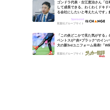
ゴンドラ代表・古江恵治さん「仕
して成長できる、わくわくドキド
る会社にしたいと考えたんです」
9期増収&増益を続けるWebマー
Sponsored
グ会社のアイデンティティ
双葉社グループサイト
「この炎どこかで見た気がする」
ベントスが“炎×ブラック”のイン
大の新3rdユニフォーム発表!「W
ンス大会の日本代表の色違いを感
双葉社グループサイト
る」