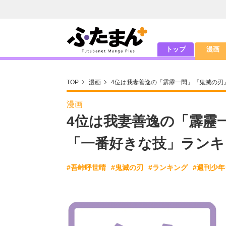
トップ
漫画
TOP
漫画
4位は我妻善逸の「霹靂一閃」『鬼滅の刃
漫画
4位は我妻善逸の「霹靂
「一番好きな技」ランキ
#吾峠呼世晴
#鬼滅の刃
#ランキング
#週刊少