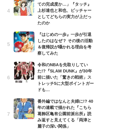
ての完成度か…」『タッチ』
南
上杉達也と和也、ピッチャー
ッ
としてどちらの実力が上だっ
ち
たのか
『はじめの一歩』一歩が引退
『
したのはなぜ？ その後の活動
残
＆復帰説が囁かれる理由を考
ー
察してみた
な
イ
令和のNBAを先取りしてい
た!?『SLAM DUNK』が30年
『
前に描いた「驚きの戦術」ス
に
トレッチ5に大型ポイントガー
も
ドも…
を
役
番外編ではなんと夫婦に!? 40
年の連載で描かれた『こちら
ア
葛飾区亀有公園前派出所』読
ー
み返すと見えてくる「両津と
場
麗子の深い関係」
ァ