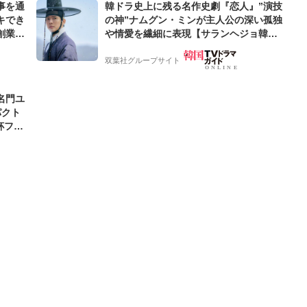
事を通
韓ドラ史上に残る名作史劇『恋人』”演技
キでき
の神”ナムグン・ミンが主人公の深い孤独
創業来
や情愛を繊細に表現【サランヘジョ韓ド
ケティン
ラ】
双葉社グループサイト
名門ユ
パクト
杯フラ
じさせ