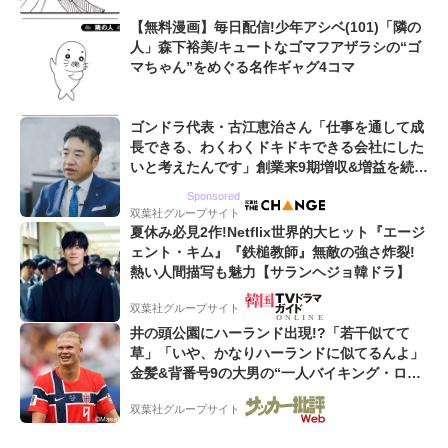
【無料漫画】毎日配信!少年アシベ(101)「隣の
人」森下裕美/キュートなゴマフアザラシの“ゴ
マちゃん”をめぐる名作ギャグ4コマ
ゴンドラ代表・古江恵治さん「仕事を通して成
長できる、わくわくドキドキできる会社にした
いと考えたんです」創業来9期増収&増益を続け
るWebマーケティング会社のアイデンティティ
Sponsored
双葉社グループサイト
夏休み必見2作!Netflix世界的大ヒット『エージ
ェント・キム』『鉄槌教師』無敵の強さ炸裂!
熱い人間描写も魅力【サランヘジョ韓ドラ】
双葉社グループサイト
井の頭公園にハーランド出現!?「若干似てて
草」「いや、かなりハーランドに似てるんよ」
金髪&背番号9の大男の“一人バイキング・ロ
ー”映像が話題!「元気をもらった」
双葉社グループサイト