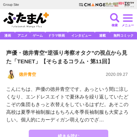
Group Site
検索
メニュー
漫画
アニメ
ゲーム
ドラマ映画
インタビュー
連載
無料コミック
声優・徳井青空“逆張り考察オタク”の視点から見
た「TENET」【そらまるコラム・第11回】
徳井青空
2020.09.27
こんにちは、声優の徳井青空です。あっという間に涼し
くなり、エンドレスエイトで夏休みを繰り返していたど
こぞの集団もきっと衣替えをしているはずだ。あそこの
高校は夏季半袖制服はもちろん冬季長袖制服も大変よろ
しい。個人的にカーディガン萌えなのでざ…
続きを読む