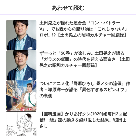
あわせて読む
土田晃之が憧れた超合金『コン・バトラー
V』、でも親からの贈り物は「これじゃない!」
ロボ...!?【土田晃之の昭和カルチャー回顧録】
ずーっと「50巻」が楽しみ...土田晃之が語る
『ガラスの仮面』の時代を超える面白さ 【土田
晃之の昭和カルチャー回顧録】
ついにアニメ化『野原ひろし 昼メシの流儀』作
者・塚原洋一が語る「異色すぎるスピンオフ」
の裏側
【無料漫画】かりあげクン(1929回)毎日2回配
信!「袋」謎の動きを繰り返した結果.../植田ま
さし