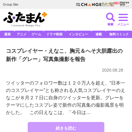
Group Site
検索
メニュー
漫画
アニメ
ゲーム
ドラマ映画
インタビュー
連載
無料コミック
コスプレイヤー・えなこ、胸元＆へそ大胆露出の
新作「グレー」写真集撮影を報告
2020.08.28
ツイッターのフォロワー数は１２０万人を超え、“日本一
のコスプレイヤー”とも称される人気コスプレイヤーのえ
なこが８月２７日に自身のツイッターを更新。グレーを
テーマにしたコスプレ姿で新作の写真集の撮影風景を明
かした。 この日えなこは、「今日は…
続きを読む