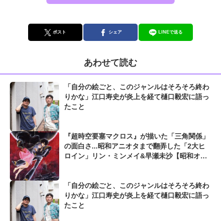
ポスト
シェア
LINEで送る
あわせて読む
「自分の絵ごと、このジャンルはそろそろ終わ
りかな」江口寿史が炎上を経て樋口毅宏に語っ
たこと
『超時空要塞マクロス』が描いた「三角関係」
の面白さ...昭和アニオタまで翻弄した「2大ヒ
ロイン」リン・ミンメイ&早瀬未沙【昭和オタ
クは燃え尽きない】
「自分の絵ごと、このジャンルはそろそろ終わ
りかな」江口寿史が炎上を経て樋口毅宏に語っ
たこと