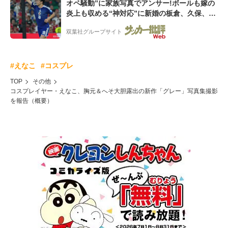
オペ騒動”に家族写真でアンサー!ボールも嫁の
炎上も収める“神対応”に新婚の板倉、久保、長
友夫妻も続々エール!
双葉社グループサイト
#えなこ
#コスプレ
TOP
その他
コスプレイヤー・えなこ、胸元＆へそ大胆露出の新作「グレー」写真集撮影
を報告（概要）