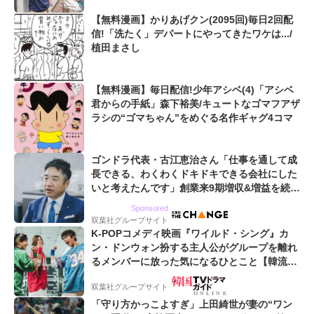
【無料漫画】かりあげクン(2095回)毎日2回配
信!「洗たく」デパートにやってきたワケは.../
植田まさし
【無料漫画】毎日配信!少年アシベ(4)「アシベ
君からの手紙」森下裕美/キュートなゴマフアザ
ラシの“ゴマちゃん”をめぐる名作ギャグ4コマ
ゴンドラ代表・古江恵治さん「仕事を通して成
長できる、わくわくドキドキできる会社にした
いと考えたんです」創業来9期増収&増益を続け
るWebマーケティング会社のアイデンティティ
Sponsored
双葉社グループサイト
K-POPコメディ映画『ワイルド・シング』カ
ン・ドンウォン扮する主人公がグループを離れ
るメンバーに放った気になるひとこと【韓流談
義fromソウル】
双葉社グループサイト
「守り方かっこよすぎ」上田綺世が妻の“ワン