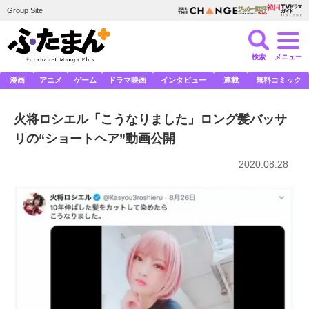
Group Site
検索
メニュー
漫画
アニメ
ゲーム
ドラマ映画
インタビュー
連載
無料コミック
火将ロシエル「こうなりました」ロング髪バッサ
リの“ショートヘア”動画公開
2020.08.28