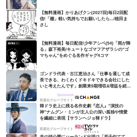
【無料漫画】かりあげクン(2027回)毎日2回配
信!「棚」軽い気持ちでお願いしたら.../植田ま
さし
【無料漫画】毎日配信!少年アシベ(54)「雨が降
る」森下裕美/キュートなゴマフアザラシの“ゴ
マちゃん”をめぐる名作ギャグ4コマ
ゴンドラ代表・古江恵治さん「仕事を通して成
長できる、わくわくドキドキできる会社にした
いと考えたんです」創業来9期増収&増益を続け
るWebマーケティング会社のアイデンティティ
Sponsored
双葉社グループサイト
韓ドラ史上に残る名作史劇『恋人』”演技の
神”ナムグン・ミンが主人公の深い孤独や情愛
を繊細に表現【サランヘジョ韓ドラ】
双葉社グループサイト
井の頭公園にハーランド出現!?「若干似てて