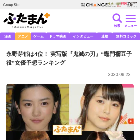
Group Site
検索
メニュー
漫画
アニメ
ゲーム
ドラマ映画
インタビュー
連載
無料コミック
永野芽郁は4位！ 実写版『鬼滅の刃』“竈門禰豆子
役”女優予想ランキング
2020.08.22