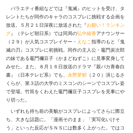
バラエティ番組などでは『鬼滅』のヒットを受け、タ
レントたちが同作のキャラのコスプレに挑戦する企画を
放送。５月２１日深夜に放送された『
お願い！ランキン
グ
』（テレビ朝日系）では同局の
弘中綾香
アナウンサー
（２９）が人気コスプレイヤー・
えなこ
指導のもと『鬼
滅の刃』コスプレに初挑戦。同作の主人公・竈門炭次郎
の妹である竈門禰豆子（かまどねずこ）に見事変身して
みせた。また、８月１６日放送のドラマ『親バカ青春白
書』（日本テレビ系）でも、
永野芽郁
（２０）演じるさ
くらが、第３話の大学のミスコンのシーンでコスプレ姿
で登場。竹筒をくわえた竈門禰豆子コスプレを見事にや
り切った。
いずれも持ち前の美貌がコスプレによってさらに際立
ち、大きな話題に。「漫画そのまま」「実写化いけそ
う」といった反応がＳＮＳには数多く上がった。ではコ