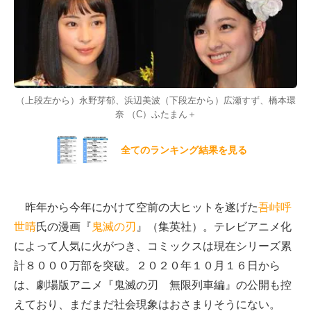
（上段左から）永野芽郁、浜辺美波（下段左から）広瀬すず、橋本環
奈 （C）ふたまん＋
全てのランキング結果を見る
昨年から今年にかけて空前の大ヒットを遂げた
吾峠呼
世晴
氏の漫画『
鬼滅の刃
』（集英社）。テレビアニメ化
によって人気に火がつき、コミックスは現在シリーズ累
計８０００万部を突破。２０２０年１０月１６日から
は、劇場版アニメ『鬼滅の刃 無限列車編』の公開も控
えており、まだまだ社会現象はおさまりそうにない。