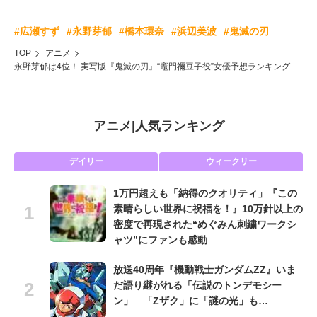
#広瀬すず
#永野芽郁
#橋本環奈
#浜辺美波
#鬼滅の刃
TOP
アニメ
永野芽郁は4位！ 実写版『鬼滅の刃』“竈門禰豆子役”女優予想ランキング
アニメ
|
人気ランキング
デイリー
ウィークリー
1万円超えも「納得のクオリティ」『この
素晴らしい世界に祝福を！』10万針以上の
密度で再現された“めぐみん刺繍ワークシ
ャツ”にファンも感動
放送40周年『機動戦士ガンダムZZ』いま
だ語り継がれる「伝説のトンデモシー
ン」 「Zザク」に「謎の光」も…