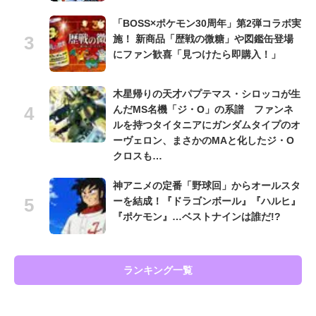
「BOSS×ポケモン30周年」第2弾コラボ実
施！ 新商品「歴戦の微糖」や図鑑缶登場
にファン歓喜「見つけたら即購入！」
木星帰りの天才パプテマス・シロッコが生
んだMS名機「ジ・O」の系譜 ファンネ
ルを持つタイタニアにガンダムタイプのオ
ーヴェロン、まさかのMAと化したジ・O
クロスも…
神アニメの定番「野球回」からオールスタ
ーを結成！『ドラゴンボール』『ハルヒ』
『ポケモン』…ベストナインは誰だ!?
ランキング一覧