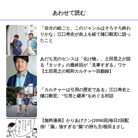
あわせて読む
「自分の絵ごと、このジャンルはそろそろ終わ
りかな」江口寿史が炎上を経て樋口毅宏に語っ
たこと
あだち充のセンスは「化け物」、土田晃之が語
る『タッチ』の最終回が「見事すぎる」ワケ
【土田晃之の昭和カルチャー回顧録】
「カルチャーは引用の歴史である」江口寿史と
樋口毅宏、“引用と継承”をめぐる対話
【無料漫画】かりあげクン(2096回)毎日2回配
信!「脳」強すぎる“脳”の持ち主/植田まさし