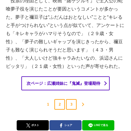
投票の理由として、映画『賭ケグルイ』で主人公の蛇
喰夢子役を演じたことが要因というコメントが多かっ
た。夢子と禰豆子は“ふだんはおとなしい”ことと“キレる
と手がつけられない”という点が似ていて、アンケートに
も「キレキャラがハマりそうなので」（２９歳・女
性）、「夢子の難しいギャップを演じきったから、禰豆
子も難なく演じられそうだと思います」（４３・男
性）、「大人しいけど強キャラみたいなの、浜辺さんに
ピッタリ」（２１歳・女性）といった声が寄せられた。
次ページ：広瀬姉妹に『鬼滅』登場期待
1
2
3
ポスト
シェア
LINEで送る