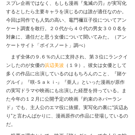
スプレ企画ではなく、もしも漫画『鬼滅の刃』が実写化
するとしたら主要キャラを演じるのは誰が適任なのか。
今回は同作でも人気の高い、竈門禰豆子役についてアン
ケート調査を敢行。２０代から４０代の男女３００名を
対象に、適任だと思う女優について聞いてみた。（アン
ケートサイト「ボイスノート」調べ）
まず全体の９.６％の人に支持され、第３位にランクイ
ンしたのが女優の
浜辺美波
（１９）。彼女は女優として
多くの作品に出演しているのはもちろんのこと、『賭ケ
グルイ』『咲-Ｓａｋｉ-』『亜人』といった漫画が原作
の実写ドラマや映画にも出演した経歴を持っている。ま
た今年の１２月に公開予定の映画『約束のネバーラン
ド』でも、主人公のエマ役に抜擢。実写化の裏に“浜辺あ
り”と言わんばかりに、漫画原作の作品に登場しているの
だ。