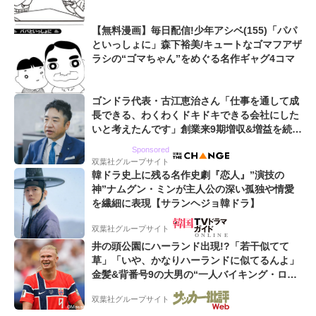
【無料漫画】毎日配信!少年アシベ(155)「パパ
といっしょに」森下裕美/キュートなゴマフアザ
ラシの“ゴマちゃん”をめぐる名作ギャグ4コマ
ゴンドラ代表・古江恵治さん「仕事を通して成
長できる、わくわくドキドキできる会社にした
いと考えたんです」創業来9期増収&増益を続け
るWebマーケティング会社のアイデンティティ
Sponsored
双葉社グループサイト
韓ドラ史上に残る名作史劇『恋人』”演技の
神”ナムグン・ミンが主人公の深い孤独や情愛
を繊細に表現【サランヘジョ韓ドラ】
双葉社グループサイト
井の頭公園にハーランド出現!?「若干似てて
草」「いや、かなりハーランドに似てるんよ」
金髪&背番号9の大男の“一人バイキング・ロ
ー”映像が話題!「元気をもらった」
双葉社グループサイト