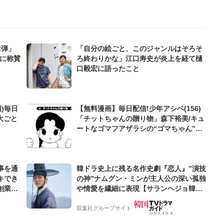
2弾」
「自分の絵ごと、このジャンルはそろそ
ムに称賛
ろ終わりかな」江口寿史が炎上を経て樋
口毅宏に語ったこと
)毎日
【無料漫画】毎日配信!少年アシベ(156)
大ごと
「チットちゃんの贈り物」森下裕美/キュ
ートなゴマフアザラシの“ゴマちゃん”を
めぐる名作ギャグ4コマ
事を通
韓ドラ史上に残る名作史劇『恋人』”演技
キでき
の神”ナムグン・ミンが主人公の深い孤独
創業来
や情愛を繊細に表現【サランヘジョ韓ド
ケティン
ラ】
双葉社グループサイト