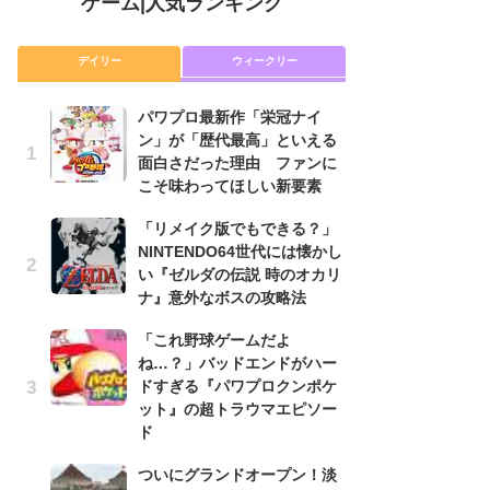
ゲーム
|
人気ランキング
デイリー
ウィークリー
パワプロ最新作「栄冠ナイ
「
ン」が「歴代最高」といえる
NI
面白さだった理由 ファンに
い
こそ味わってほしい新要素
ナ
「リメイク版でもできる？」
P
NINTENDO64世代には懐かし
滅
い『ゼルダの伝説 時のオカリ
モ
ナ』意外なボスの攻略法
ル
で
「これ野球ゲームだよ
ね…？」バッドエンドがハー
『
ドすぎる『パワプロクンポケ
コ
ット』の超トラウマエピソー
限
ド
「
ついにグランドオープン！淡
悲