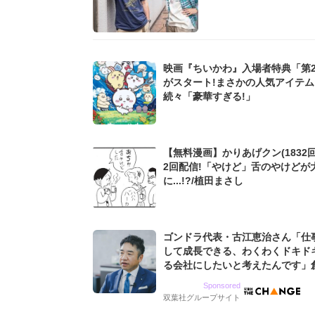
映画『ちいかわ』入場者特典「第
がスタート!まさかの人気アイテ
続々「豪華すぎる!」
【無料漫画】かりあげクン(1832回
2回配信!「やけど」舌のやけどが
に...!?/植田まさし
ゴンドラ代表・古江恵治さん「仕
して成長できる、わくわくドキド
る会社にしたいと考えたんです」
9期増収&増益を続けるWebマー
Sponsored
グ会社のアイデンティティ
双葉社グループサイト