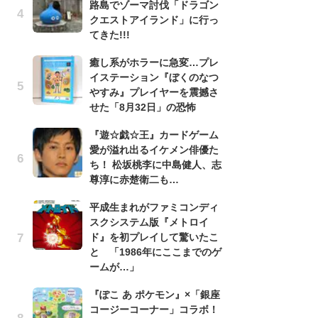
路島でゾーマ討伐「ドラゴン
う
クエストアイランド」に行っ
ボ
てきた!!!
「
マ
癒し系がホラーに急変…プレ
フ
イステーション『ぼくのなつ
やすみ』プレイヤーを震撼さ
『
せた「8月32日」の恐怖
オ
く
『遊☆戯☆王』カードゲーム
熱
愛が溢れ出るイケメン俳優た
出
ち！ 松坂桃李に中島健人、志
尊淳に赤楚衛二も…
「
ね
平成生まれがファミコンディ
ド
スクシステム版『メトロイ
ッ
ド』を初プレイして驚いたこ
ド
と 「1986年にここまでのゲ
ームが…」
『
ト
『ぽこ あ ポケモン』×「銀座
ー
コージーコーナー」コラボ！
説