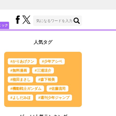
ミック
人気タグ
#かりあげクン
#少年アシベ
#無料漫画
#三浦涼介
#植田まさし
#森下裕美
#機動戦士ガンダム
#佐藤流司
#よしだみほ
#週刊少年ジャンプ