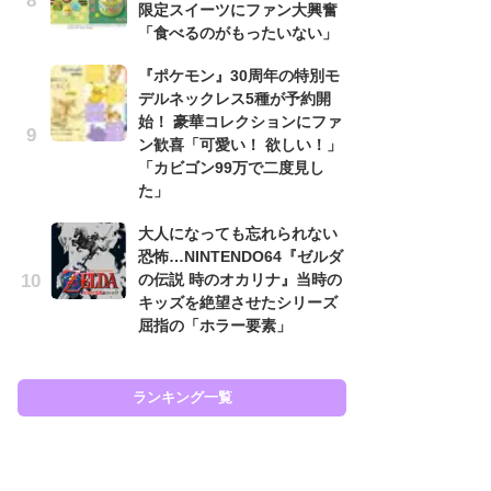
限定スイーツにファン大興奮
と
「食べるのがもったいない」
大
『ポケモン』30周年の特別モ
恐怖
デルネックレス5種が予約開
の
始！ 豪華コレクションにファ
キ
ン歓喜「可愛い！ 欲しい！」
屈
「カビゴン99万で二度見し
た」
癒
イ
大人になっても忘れられない
や
恐怖…NINTENDO64『ゼルダ
せ
の伝説 時のオカリナ』当時の
キッズを絶望させたシリーズ
Ni
屈指の「ホラー要素」
前
で
応
す
ランキング一覧
ラン