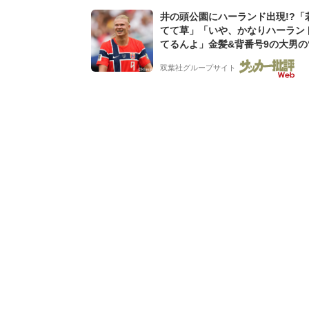
井の頭公園にハーランド出現!?「
てて草」「いや、かなりハーラン
てるんよ」金髪&背番号9の大男の
バイキング・ロー”映像が話題!「
双葉社グループサイト
もらった」