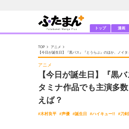
トップ
漫画
TOP
アニメ
【今日が誕生日】『黒バス』『とうらぶ』のほか、ノイタ
アニメ
【今日が誕生日】『黒バ
タミナ作品でも主演多数
えば？
#木村良平
#声優
#誕生日
#ハイキュー!!
#刀