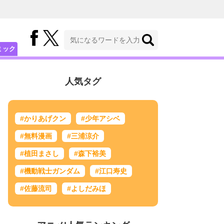
ミック
人気タグ
#かりあげクン
#少年アシベ
#無料漫画
#三浦涼介
#植田まさし
#森下裕美
#機動戦士ガンダム
#江口寿史
#佐藤流司
#よしだみほ