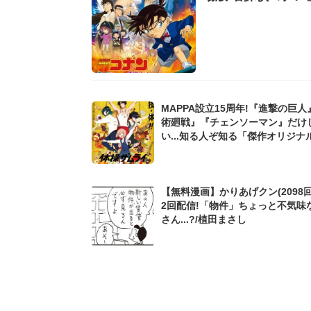
MAPPA設立15周年!『進撃の巨人
術廻戦』『チェンソーマン』だけ
い...知る人ぞ知る「傑作オリジナ
メ」
【無料漫画】かりあげクン(2098回
2回配信!「物件」ちょっと不気味
さん...?/植田まさし