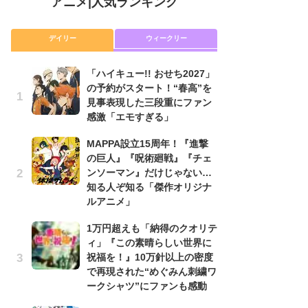
アニメ
|
人気ランキング
デイリー
ウィークリー
「ハイキュー!! おせち2027」
放
の予約がスタート！“春高”を
ム
見事表現した三段重にファン
「
感激「エモすぎる」
「
MAPPA設立15周年！『進撃
【
の巨人』『呪術廻戦』『チェ
ー
ンソーマン』だけじゃない…
完
知る人ぞ知る「傑作オリジナ
ー
ルアニメ」
1
1万円超えも「納得のクオリテ
ィ
ィ」『この素晴らしい世界に
祝
祝福を！』10万針以上の密度
で
で再現された“めぐみん刺繍ワ
ー
ークシャツ”にファンも感動
木