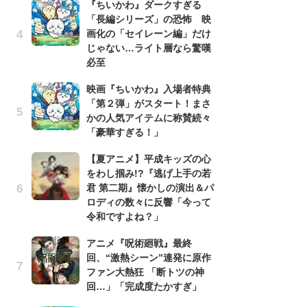
『ちいかわ』ダークすぎる
シ
「長編シリーズ」の恐怖 映
「
画化の「セイレーン編」だけ
ル
じゃない…ライト層なら驚嘆
ム
必至
さ
ス
映画『ちいかわ』入場者特典
「第２弾」がスタート！まさ
映
かの人気アイテムに称賛続々
「
「豪華すぎる！」
か
「
【夏アニメ】平成キッズの心
をわし掴み!?『逃げ上手の若
「ハ
君 第二期』懐かしの演出＆パ
の
ロディの数々に反響「今って
見
令和ですよね？」
感
アニメ『呪術廻戦』最終
「
回、“激熱シーン”連発に原作
『
ファン大熱狂 「断トツの神
2
回…」「完成度たかすぎ」
ト
ッ