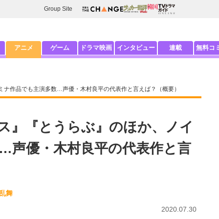
Group Site
アニメ
ゲーム
ドラマ映画
インタビュー
連載
無料コ
ミナ作品でも主演多数…声優・木村良平の代表作と言えば？（概要）
ス』『とうらぶ』のほか、ノイ
…声優・木村良平の代表作と言
剣乱舞
2020.07.30