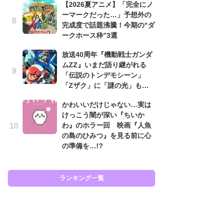
【2026夏アニメ】「完全にノ
ーマークだった…」予想外の
『
完成度で話題沸騰！今期の“ダ
「
ークホース枠”3選
画
じ
放送40周年『機動戦士ガンダ
必
ムZZ』いまだ語り継がれる
「伝説のトンデモシーン」
「
「Zザク」に「謎の光」も…
2
戦
かわいいだけじゃない…実は
ァ
けっこう闇が深い『ちいか
入
わ』のホラー回 映画『人魚
の島のひみつ』を見る前に心
ガ
の準備を…!?
ナ
社
危
も…
ランキング一覧
ラン