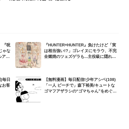
』『呪
『HUNTER×HUNTER』負けたけど「実
じゃな
は相当強い!?」ゴレイヌにモラウ、不完
ルアニ
全燃焼のツェズゲラも...主役級に隠れた
「陰の実力者」たち
)毎日
【無料漫画】毎日配信!少年アシベ(108)
なお客
「一人 ビーチで」森下裕美/キュートな
ゴマフアザラシの“ゴマちゃん”をめぐる
名作ギャグ4コマ