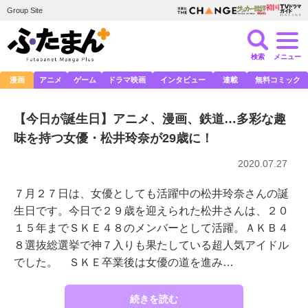
Group Site
検索
メニュー
漫画
アニメ
ゲーム
ドラマ映画
インタビュー
連載
無料コミック
【今日が誕生日】アニメ、漫画、鉄道…多彩な趣
味を持つ女優・松井玲奈が29歳に！
2020.07.27
７月２７日は、女優としても活躍中の松井玲奈さんの誕
生日です。今日で２９歳を迎えられた松井さんは、２０
１５年までＳＫＥ４８のメンバーとして活躍。ＡＫＢ４
８選抜総選挙で神７入りも果たしている超人気アイドル
でした。 ＳＫＥ卒業後は女優の道を進み…
続きを読む