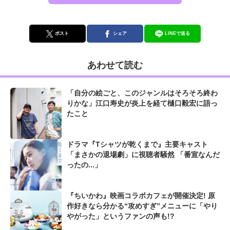
ポスト
シェア
LINEで送る
あわせて読む
「自分の絵ごと、このジャンルはそろそろ終わ
りかな」江口寿史が炎上を経て樋口毅宏に語っ
たこと
ドラマ『Tシャツが乾くまで』主要キャスト
「まさかの退場劇」に視聴者騒然 「番宣なんだ
ったの...」
『ちいかわ』映画コラボカフェが開催決定! 原
作好きなら分かる“攻めすぎ”メニューに「やり
やがった」というファンの声も!?