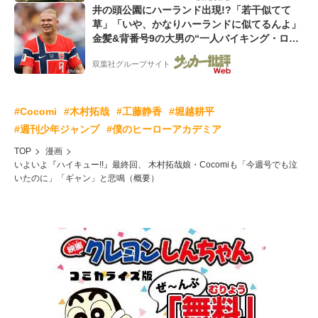
井の頭公園にハーランド出現!?「若干似てて
草」「いや、かなりハーランドに似てるんよ」
金髪&背番号9の大男の“一人バイキング・ロ
ー”映像が話題!「元気をもらった」
双葉社グループサイト
#Cocomi
#木村拓哉
#工藤静香
#堀越耕平
#週刊少年ジャンプ
#僕のヒーローアカデミア
TOP
漫画
いよいよ『ハイキュー!!』最終回、 木村拓哉娘・Cocomiも「今週号でも泣
いたのに」「ギャン」と悲鳴（概要）