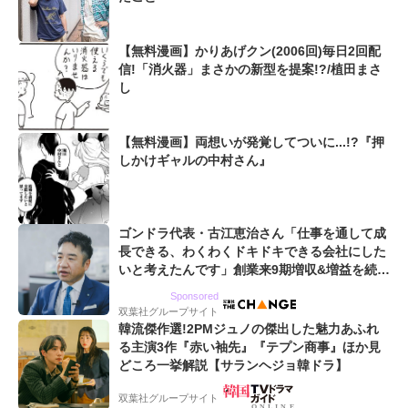
【無料漫画】かりあげクン(2006回)毎日2回配
信!「消火器」まさかの新型を提案!?/植田まさ
し
【無料漫画】両想いが発覚してついに...!?『押
しかけギャルの中村さん』
ゴンドラ代表・古江恵治さん「仕事を通して成
長できる、わくわくドキドキできる会社にした
いと考えたんです」創業来9期増収&増益を続け
るWebマーケティング会社のアイデンティティ
Sponsored
双葉社グループサイト
韓流傑作選!2PMジュノの傑出した魅力あふれ
る主演3作『赤い袖先』『テプン商事』ほか見
どころ一挙解説【サランヘジョ韓ドラ】
双葉社グループサイト