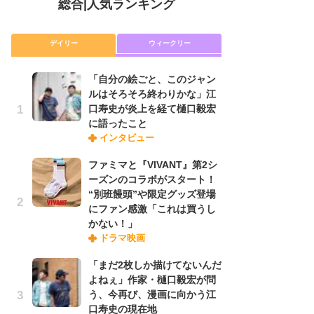
総合
|
人気ランキング
デイリー
ウィークリー
「自分の絵ごと、このジャン
放
ルはそろそろ終わりかな」江
ム
口寿史が炎上を経て樋口毅宏
「
に語ったこと
「
インタビュー
ファミマと『VIVANT』第2シ
木
ーズンのコラボがスタート！
シ
“別班饅頭”や限定グッズ登場
「
にファン感激「これは買うし
ル
かない！」
ム
ドラマ映画
さ
ス
「まだ2枚しか描けてないんだ
よねぇ」作家・樋口毅宏が問
う、今再び、漫画に向かう江
舞
口寿史の現在地
編