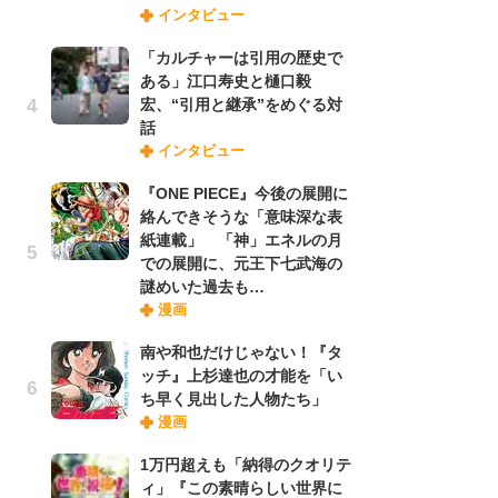
インタビュー
禁
「
「カルチャーは引用の歴史で
連
ある」江口寿史と樋口毅
宏、“引用と継承”をめぐる対
話
【
インタビュー
ー
完
『ONE PIECE』今後の展開に
ー
絡んできそうな「意味深な表
紙連載」 「神」エネルの月
での展開に、元王下七武海の
ナ
謎めいた過去も…
リ
漫画
イ
味
南や和也だけじゃない！『タ
フ
ッチ』上杉達也の才能を「い
ち
ち早く見出した人物たち」
漫画
劇
1万円超えも「納得のクオリテ
け
ィ」『この素晴らしい世界に
「