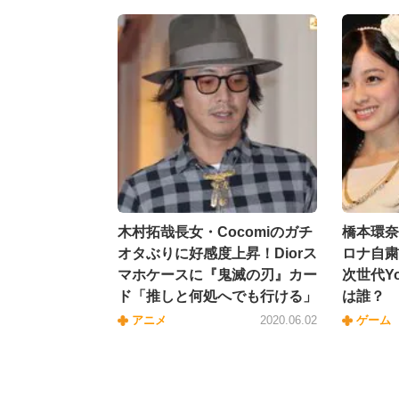
木村拓哉長女・Cocomiのガチ
橋本環奈
オタぶりに好感度上昇！Diorス
ロナ自粛
マホケースに『鬼滅の刃』カー
次世代Y
ド「推しと何処へでも行ける」
は誰？
アニメ
2020.06.02
ゲーム