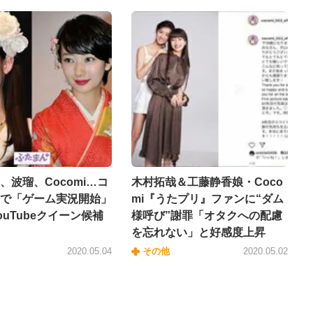
、波瑠、Cocomi…コ
木村拓哉＆工藤静香娘・Coco
で「ゲーム実況開始」
mi『うたプリ』ファンに“ダム
ouTubeクイーン候補
様呼び”謝罪「オタクへの配慮
を忘れない」と好感度上昇
2020.05.04
その他
2020.05.02