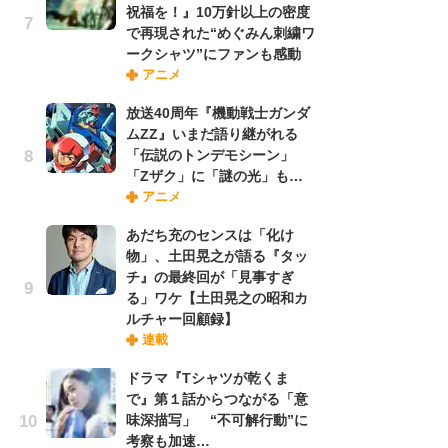
祝福を！』10万針以上の密度
れ
で再現された“めぐみん刺繍ワ
ークシャツ”にファンも感動
アニメ
令
た!
放送40周年『機動戦士ガンダ
前
ムZZ』いまだ語り継がれる
ト
「伝説のトンデモシーン」
ド
「Zザク」に「謎の光」も…
アニメ
「
あだち充のセンスは「化け
決
物」、土田晃之が語る『タッ
場
チ』の最終回が「見事すぎ
別
る」ワケ【土田晃之の昭和カ
ルチャー回顧録】
連載
『
に
ドラマ『Tシャツが乾くま
が
で』第１話からつながる「意
実
味深描写」 “不可解行動”に
考察も加速…