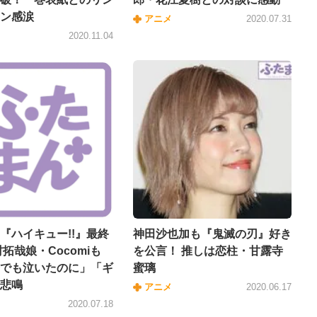
ン感涙
アニメ
2020.07.31
2020.11.04
『ハイキュー!!』最終
神田沙也加も『鬼滅の刃』好き
村拓哉娘・Cocomiも
を公言！ 推しは恋柱・甘露寺
でも泣いたのに」「ギ
蜜璃
悲鳴
アニメ
2020.06.17
2020.07.18