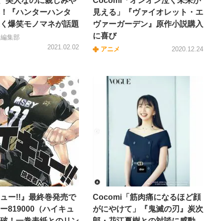
mi、美人なのに親しみや
Cocomi「オンオン泣く未来が
！『ハンターハンタ
見える」『ヴァイオレット・エ
く爆笑モノマネが話題
ヴァーガーデン』原作小説購入
に喜び
＋編集部
2021.02.02
アニメ
2020.12.24
ュー!!』最終巻発売で
Cocomi「筋肉痛になるほど顔
ー819000（ハイキュ
がにやけて」『鬼滅の刃』炭次
破！一巻表紙とのリン
郎・花江夏樹との対談に感動