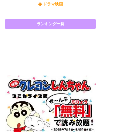
ドラマ映画
『O
絡
紙
で
ランキング一覧
謎
ラン