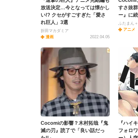
『進撃の巨人』アニメ完結編も
Coco
放送決定…今となっては懐かし
すさ抜群
い!? クセがすごすぎた「愛さ
ー』に続
れ巨人」3選
ふたまん
アニメ
折田マカダミア
漫画
2022.04.05
Cocomiの影響？木村拓哉『鬼
『ハイキ
滅の刃』読了で「良い話だっ
フォロワ
た!!」
ー）人突