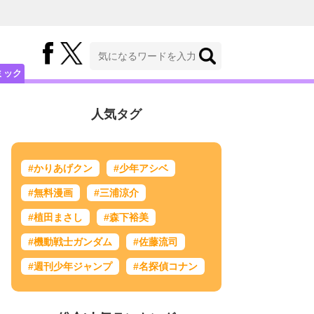
ミック
人気タグ
#かりあげクン
#少年アシベ
#無料漫画
#三浦涼介
#植田まさし
#森下裕美
#機動戦士ガンダム
#佐藤流司
#週刊少年ジャンプ
#名探偵コナン