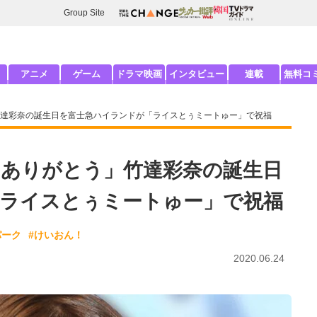
Group Site
アニメ
ゲーム
ドラマ映画
インタビュー
連載
無料コ
達彩奈の誕生日を富士急ハイランドが「ライスとぅミートゅー」で祝福
ありがとう」竹達彩奈の誕生日
ライスとぅミートゅー」で祝福
パーク
#けいおん！
2020.06.24