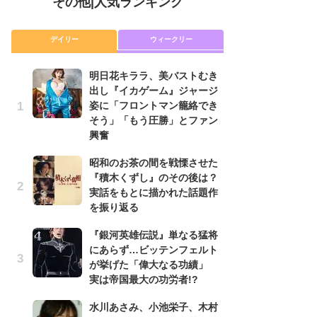
その他
|
人気ランキング
デイリー
ウィークリー
明日花キララ、美バストむき
『
出し『イカゲーム』ジャージ
に
姿に「フロントマン籠絡でき
が
そう」「もう圧勝」とファン
実
興奮
明
昭和のお茶の間を戦慄させた
出
『積木くずし』のその後は？
姿
実話をもとに描かれた話題作
そ
を振り返る
興
『銀河英雄伝説』単なる猛将
『
にあらず…ビッテンフェルト
れ
が挙げた「偉大なる功績」
真
実は帝国最大の功労者!?
ド
当
水川あさみ、小池栄子、木村