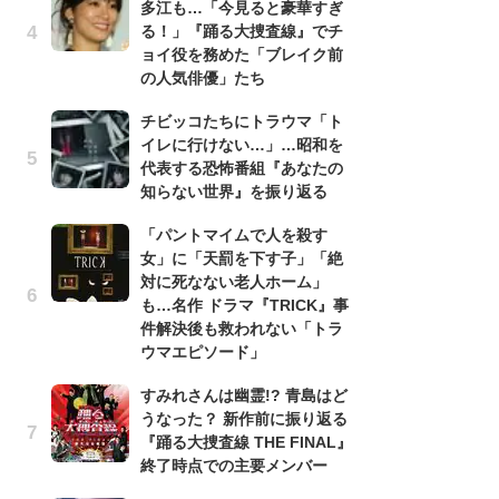
多江も…「今見ると豪華すぎ
『
る！」『踊る大捜査線』でチ
け
ョイ役を務めた「ブレイク前
え
の人気俳優」たち
の
ナ
チビッコたちにトラウマ「ト
イレに行けない…」…昭和を
昭
代表する恐怖番組『あなたの
『
知らない世界』を振り返る
実
を
「パントマイムで人を殺す
女」に「天罰を下す子」「絶
『
対に死なない老人ホーム」
超
も…名作 ドラマ『TRICK』事
ち
件解決後も救われない「トラ
さ
ウマエピソード」
「
すみれさんは幽霊!? 青島はど
『
うなった？ 新作前に振り返る
逸
『踊る大捜査線 THE FINAL』
績
終了時点での主要メンバー
イ