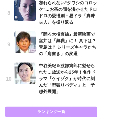
忘れられない“タワシのコロッ
あ
ケ”…お茶の間を沸かせたドロ
『
ドロの愛憎劇・昼ドラ『真珠
ラ
夫人』を振り返る
面
ラ
『踊る大捜査線』最新映画で
も
室井は「無職」に！ 真下は？
青島は？ シリーズキャラたち
『
の「肩書き」の変遷
が
知
中谷美紀＆渡部篤郎に魅せら
相
れた…放送から25年！名作ド
ラマ『ケイゾク』が時代に刻
『
んだ「型破りバディ」と「予
は
想外展開」
ェ
た
ン
イ
ランキング一覧
ラン