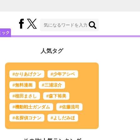
ミック
人気タグ
#かりあげクン
#少年アシベ
#無料漫画
#三浦涼介
#植田まさし
#森下裕美
#機動戦士ガンダム
#佐藤流司
#名探偵コナン
#よしだみほ