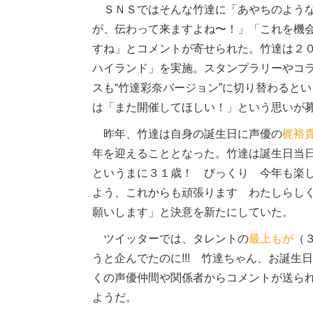
ＳＮＳではそんな竹達に「あやちのような
が、伝わって来ますよね〜！」「これを機
すね」とコメントが寄せられた。竹達は２
ハイランド」を実施。スタンプラリーやコ
スも“竹達彩奈バージョン”に切り替わると
は「また開催してほしい！」という思いが
昨年、竹達は自身の誕生日に声優の
梶裕
年を迎えることとなった。竹達は誕生日当
というまに３１歳！ びっくり 今年も楽
よう、これからも頑張ります わたしらし
願いします」と決意を新たにしていた。
ツイッターでは、タレントの
最上もが
（
うと企んでたのに!!! 竹達ちゃん、お誕
くの声優仲間や関係者からコメントが送ら
ようだ。