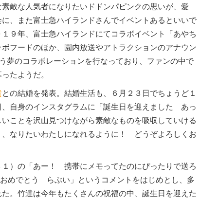
素敵な人気者になりたいドドンパピンクの思いが、愛
会に、また富士急ハイランドさんでイベントあるといいで
０１９年、富士急ハイランドにてコラボイベント「あやち
ラボフードのほか、園内放送やアトラクションのアナウン
いう夢のコラボレーションを行なっており、ファンの中で
募ったようだ。
貴
との結婚を発表。結婚生活も、６月２３日でちょうど１
日、自身のインスタグラムに「誕生日を迎えました あっ
しいことを沢山見つけながら素敵なものを吸収していける
く、なりたいわたしになれるように！ どうぞよろしくお
３１）の「あー！ 携帯にメモってたのにぴったりで送ろ
生日おめでとう らぶい」というコメントをはじめとし、多
れた。竹達は今年もたくさんの祝福の中、誕生日を迎えた