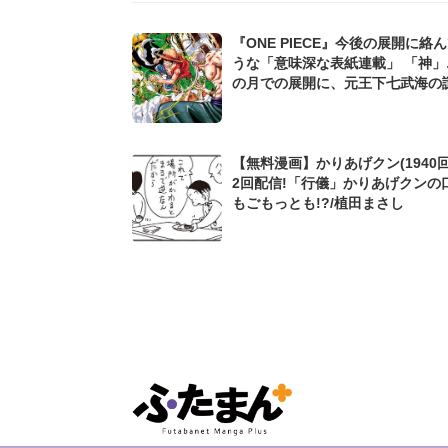
『ONE PIECE』今後の展開に絡
うな「意味深な表紙連載」 「神」
の月での展開に、元王下七武海の
た過去も...
【無料漫画】かりあげクン(1940回
2回配信!「行儀」かりあげクンの
もごもっとも!?/植田まさし