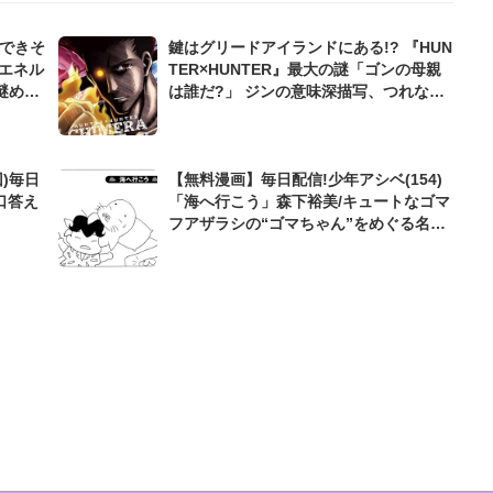
んできそ
鍵はグリードアイランドにある!? 『HUN
エネル
TER×HUNTER』最大の謎「ゴンの母親
謎めい
は誰だ?」 ジンの意味深描写、つれない
反応から読み解く候補キャラとは
)毎日
【無料漫画】毎日配信!少年アシベ(154)
口答え
「海へ行こう」森下裕美/キュートなゴマ
フアザラシの“ゴマちゃん”をめぐる名作
ギャグ4コマ