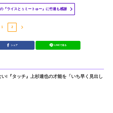
の『ライスとぅミートゅー』に竹達も感謝
1
2
シェア
LINEで送る
ない!『タッチ』上杉達也の才能を「いち早く見出し