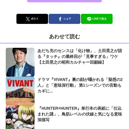
ポスト
シェア
LINEで送る
あわせて読む
あだち充のセンスは「化け物」、土田晃之が語
る『タッチ』の最終回が「見事すぎる」ワケ
【土田晃之の昭和カルチャー回顧録】
ドラマ『VIVANT』裏の顔が囁かれる「疑惑の2
人」と「意味深行動」 第1シーズンでの言動も
カギに...
『HUNTER×HUNTER』単行本の表紙に「仕込
まれた謎」、鳥肌レベルの伏線と気になる意味
深描写