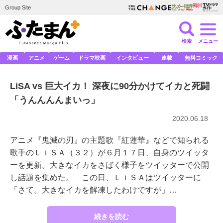
Group Site
検索
メニュー
漫画
アニメ
ゲーム
ドラマ映画
インタビュー
連載
無料コミック
LiSA vs 巨大イカ！ 深夜に90分かけてイカと死闘
「うんんんんまいっ」
2020.06.18
アニメ『鬼滅の刃』の主題歌『紅蓮華』などで知られる
歌手のＬｉＳＡ（３２）が６月１７日、自身のツイッタ
ーを更新。大きなイカをさばく様子をツイッターで公開
し話題を集めた。 この日、ＬｉＳＡはツイッターに
「さて。大きなイカを解凍したわけですが」…
続きを読む