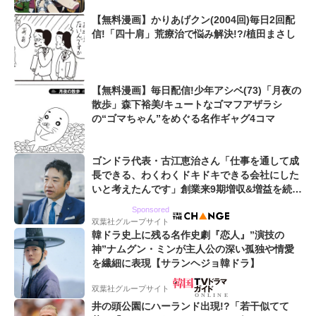
【無料漫画】かりあげクン(2004回)毎日2回配
信!「四十肩」荒療治で悩み解決!?/植田まさし
【無料漫画】毎日配信!少年アシベ(73)「月夜の
散歩」森下裕美/キュートなゴマフアザラシ
の“ゴマちゃん”をめぐる名作ギャグ4コマ
ゴンドラ代表・古江恵治さん「仕事を通して成
長できる、わくわくドキドキできる会社にした
いと考えたんです」創業来9期増収&増益を続け
るWebマーケティング会社のアイデンティティ
Sponsored
双葉社グループサイト
韓ドラ史上に残る名作史劇『恋人』”演技の
神”ナムグン・ミンが主人公の深い孤独や情愛
を繊細に表現【サランヘジョ韓ドラ】
双葉社グループサイト
井の頭公園にハーランド出現!?「若干似てて