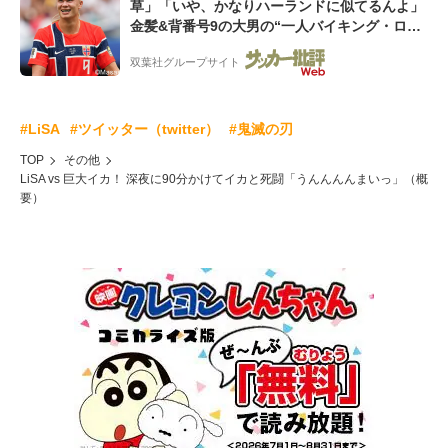
草」「いや、かなりハーランドに似てるんよ」
金髪&背番号9の大男の“一人バイキング・ロ
ー”映像が話題!「元気をもらった」
双葉社グループサイト
#LiSA
#ツイッター（twitter）
#鬼滅の刃
TOP
その他
LiSA vs 巨大イカ！ 深夜に90分かけてイカと死闘「うんんんんまいっ」（概
要）