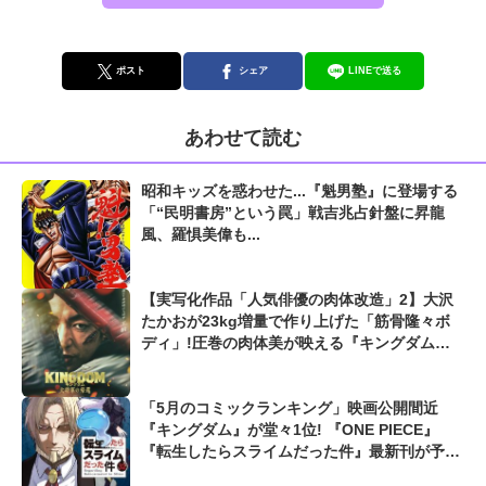
ポスト
シェア
LINEで送る
あわせて読む
昭和キッズを惑わせた...『魁男塾』に登場する
「“民明書房”という罠」戦吉兆占針盤に昇龍
風、羅惧美偉も...
【実写化作品「人気俳優の肉体改造」2】大沢
たかおが23kg増量で作り上げた「筋骨隆々ボ
ディ」!圧巻の肉体美が映える『キングダム』
王騎
「5月のコミックランキング」映画公開間近
『キングダム』が堂々1位! 『ONE PIECE』
『転生したらスライムだった件』最新刊が予約
分だけで上位に【bookfanプレミアム】