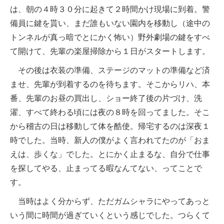
は、朝の４時３０分に起きて２時間かけ現場に到着。警
備員に鍵を貰い、まだ誰もいない園内を移動し（途中の
トンネルが真っ暗でとにかく怖い）野外劇場の鍵をすべ
て開けて、先輩の楽屋掃除から１日がスタートします。
その後は衣装の準備、ステージのマットの準備など済
ませ、先輩が到着するのを待ちます。そこからリハ、本
番、先輩のお昼の買出し、ショー終了後の片づけ、洗
濯、すべて終わる頃には夜の８時を回ってました。そこ
から稽古の日は移動して体を酷使。帰宅するのは深夜１
時でした。当時、新人の僕がよく言われてたのが「おま
えは、歩くな」でした。とにかく止まるな、自分で仕事
を探してやる、止まってる暇なんてない、ってことで
す。
当時はよく分からず、ただガムシャラにやってあっと
いう間に時間が過ぎていくという感じでした。つらくて