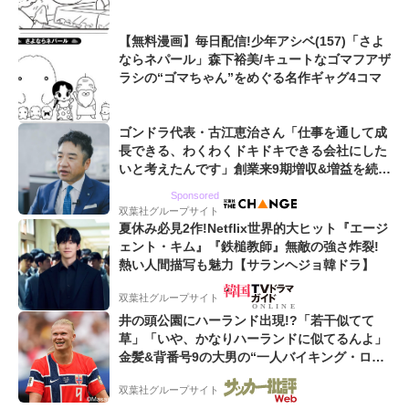
【無料漫画】毎日配信!少年アシベ(157)「さよ
ならネパール」森下裕美/キュートなゴマフアザ
ラシの“ゴマちゃん”をめぐる名作ギャグ4コマ
ゴンドラ代表・古江恵治さん「仕事を通して成
長できる、わくわくドキドキできる会社にした
いと考えたんです」創業来9期増収&増益を続け
るWebマーケティング会社のアイデンティティ
Sponsored
双葉社グループサイト
夏休み必見2作!Netflix世界的大ヒット『エージ
ェント・キム』『鉄槌教師』無敵の強さ炸裂!
熱い人間描写も魅力【サランヘジョ韓ドラ】
双葉社グループサイト
井の頭公園にハーランド出現!?「若干似てて
草」「いや、かなりハーランドに似てるんよ」
金髪&背番号9の大男の“一人バイキング・ロ
ー”映像が話題!「元気をもらった」
双葉社グループサイト