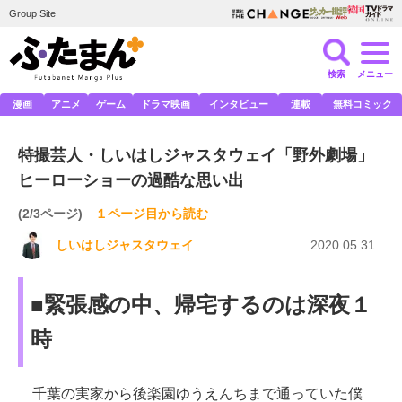
Group Site
検索
メニュー
漫画
アニメ
ゲーム
ドラマ映画
インタビュー
連載
無料コミック
特撮芸人・しいはしジャスタウェイ「野外劇場」
ヒーローショーの過酷な思い出
(2/3ページ)
１ページ目から読む
しいはしジャスタウェイ
2020.05.31
■緊張感の中、帰宅するのは深夜１
時
千葉の実家から後楽園ゆうえんちまで通っていた僕