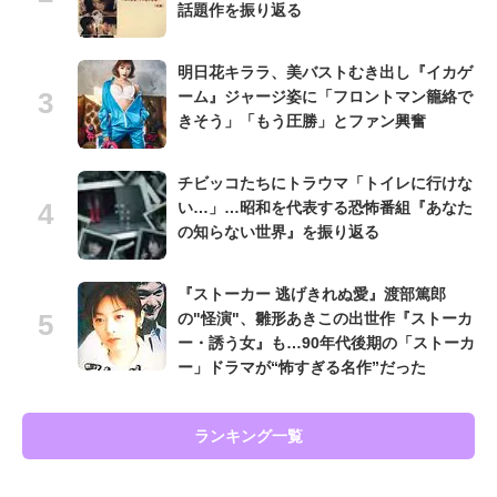
話題作を振り返る
明日花キララ、美バストむき出し『イカゲ
ーム』ジャージ姿に「フロントマン籠絡で
きそう」「もう圧勝」とファン興奮
チビッコたちにトラウマ「トイレに行けな
い…」…昭和を代表する恐怖番組『あなた
の知らない世界』を振り返る
『ストーカー 逃げきれぬ愛』渡部篤郎
の"怪演"、雛形あきこの出世作『ストーカ
ー・誘う女』も…90年代後期の「ストーカ
ー」ドラマが“怖すぎる名作”だった
ランキング一覧