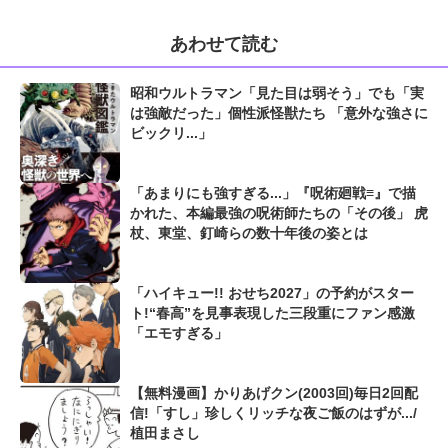
あわせて読む
昭和ウルトラマン「見た目は弱そう」でも「実
は強敵だった」個性派怪獣たち 「意外な強さに
ビックリ...」
「あまりにも強すぎる...」『呪術廻戦≡』で描
かれた、本編最強の呪術師たちの「その後」 虎
杖、東堂、釘崎らの数十年後の姿とは
「ハイキュー!! おせち2027」の予約がスター
ト!“春高”を見事表現した三段重にファン感激
「エモすぎる」
【無料漫画】かりあげクン(2003回)毎日2回配
信!「すし」珍しくリッチな夜ご飯のはずが.../
植田まさし