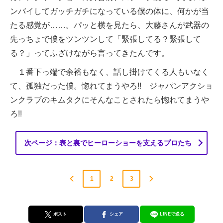
ンバイしてガッチガチになっている僕の体に、何かが当
たる感覚が……。パッと横を見たら、大藤さんが武器の
先っちょで僕をツンツンして「緊張してる？緊張して
る？」ってふざけながら言ってきたんです。
１番下っ端で余裕もなく、話し掛けてくる人もいなく
て、孤独だった僕。惚れてまうやろ!! ジャパンアクショ
ンクラブのキムタクにそんなことされたら惚れてまうや
ろ!!
次ページ：表と裏でヒーローショーを支えるプロたち
1
2
3
ポスト
シェア
LINEで送る