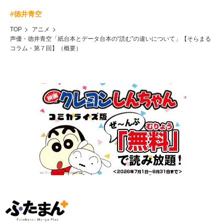
#徳井青空
TOP
アニメ
声優・徳井青空「紙台本とデータ台本の“読む”の違いについて」【そらまる
コラム・第７回】（概要）