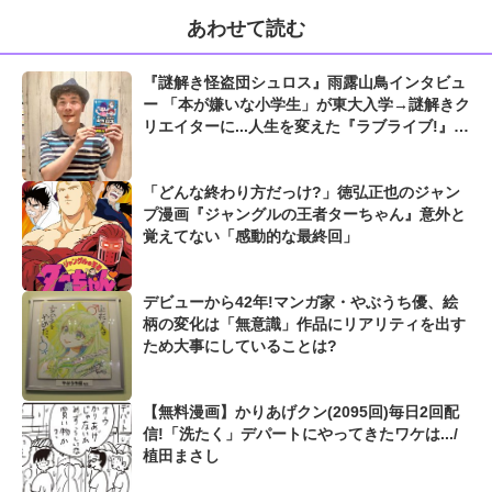
あわせて読む
『謎解き怪盗団シュロス』雨露山鳥インタビュ
ー 「本が嫌いな小学生」が東大入学→謎解きク
リエイターに...人生を変えた『ラブライブ!』と
の出合い
「どんな終わり方だっけ?」徳弘正也のジャン
プ漫画『ジャングルの王者ターちゃん』意外と
覚えてない「感動的な最終回」
デビューから42年!マンガ家・やぶうち優、絵
柄の変化は「無意識」作品にリアリティを出す
ため大事にしていることは?
【無料漫画】かりあげクン(2095回)毎日2回配
信!「洗たく」デパートにやってきたワケは.../
植田まさし