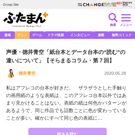
Group Site
検索
メニュー
漫画
アニメ
ゲーム
ドラマ映画
インタビュー
連載
無料コミック
声優・徳井青空「紙台本とデータ台本の“読む”の
違いについて」【そらまるコラム・第７回】
徳井青空
2020.05.28
私はアフレコの台本が好きだ。 ザラザラとした手触り
の画用紙のような表紙は、このアフレコ台本以外ではあ
まり見かけることはない。表紙の紙は何色かパターンが
あるようで、同じ作品でも話数ごとに色が変わっている
ことが多い。確かにすべて同じ色の表紙に…
続きを読む