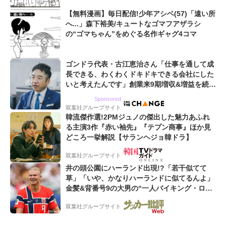
【無料漫画】毎日配信!少年アシベ(57)「遠い所
へ...」森下裕美/キュートなゴマフアザラシ
の“ゴマちゃん”をめぐる名作ギャグ4コマ
ゴンドラ代表・古江恵治さん「仕事を通して成
長できる、わくわくドキドキできる会社にした
いと考えたんです」創業来9期増収&増益を続け
るWebマーケティング会社のアイデンティティ
Sponsored
双葉社グループサイト
韓流傑作選!2PMジュノの傑出した魅力あふれ
る主演3作『赤い袖先』『テプン商事』ほか見
どころ一挙解説【サランヘジョ韓ドラ】
双葉社グループサイト
井の頭公園にハーランド出現!?「若干似てて
草」「いや、かなりハーランドに似てるんよ」
金髪&背番号9の大男の“一人バイキング・ロ
ー”映像が話題!「元気をもらった」
双葉社グループサイト