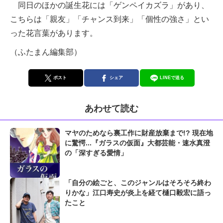
同日のほかの誕生花には「ゲンペイカズラ」があり、
こちらは「親友」「チャンス到来」「個性の強さ」とい
った花言葉があります。
（ふたまん編集部）
ポスト
シェア
LINEで送る
あわせて読む
マヤのためなら裏工作に財産放棄まで!? 現在地
に驚愕...『ガラスの仮面』大都芸能・速水真澄
の「深すぎる愛情」
「自分の絵ごと、このジャンルはそろそろ終わ
りかな」江口寿史が炎上を経て樋口毅宏に語っ
たこと