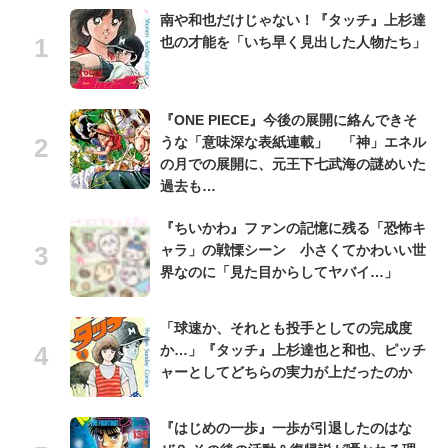
南や和也だけじゃない！『タッチ』上杉達
也の才能を「いち早く見出した人物たち」
『ONE PIECE』今後の展開に絡んできそ
うな「意味深な表紙連載」 「神」エネル
の月での展開に、元王下七武海の謎めいた
過去も…
『ちいかわ』ファンの記憶に残る「恐怖キ
ャラ」の戦慄シーン 小さくてかわいい世
界なのに「見た目からしてヤバイ…」
「球速か、それとも投手としての完成度
か…」『タッチ』上杉達也と和也、ピッチ
ャーとしてどちらの実力が上だったのか
『はじめの一歩』一歩が引退したのはな