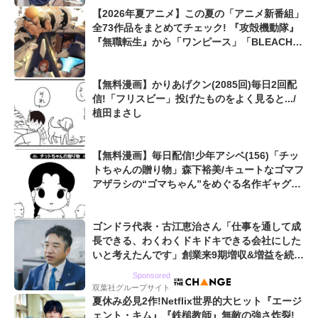
【2026年夏アニメ】この夏の「アニメ新番組」
全73作品をまとめてチェック! 『攻殻機動隊』
『無職転生』から「ワンピース」「BLEACH」
最新作まで...
【無料漫画】かりあげクン(2085回)毎日2回配
信!「フリスビー」投げたものをよく見ると.../
植田まさし
【無料漫画】毎日配信!少年アシベ(156)「チッ
トちゃんの贈り物」森下裕美/キュートなゴマフ
アザラシの“ゴマちゃん”をめぐる名作ギャグ4
コマ
ゴンドラ代表・古江恵治さん「仕事を通して成
長できる、わくわくドキドキできる会社にした
いと考えたんです」創業来9期増収&増益を続け
るWebマーケティング会社のアイデンティティ
Sponsored
双葉社グループサイト
夏休み必見2作!Netflix世界的大ヒット『エージ
ェント・キム』『鉄槌教師』無敵の強さ炸裂!