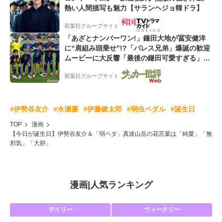
熱い人間描写も魅力【サランヘジョ韓ドラ】
双葉社グループサイト
「あざとナンバーワン!」鎌田大地が冨安健洋
に“肩組み頭乗せ”!?「パレス兄弟」爆誕の歓迎
ムービーに大反響「最後の鎌田可愛すぎる」
「粋にも程がある!」
双葉社グループサイト
#伊勢谷友介
#永瀬廉
#伊藤健太郎
#弱虫ペダル
#誕生日
TOP
漫画
【今日が誕生日】伊勢谷友介＆「弱ペダ」真波山岳の花言葉は「純愛」「無
邪気」「大胆」
漫画
|
人気ランキング
デイリー
ウィークリー