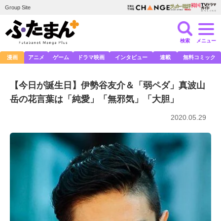
Group Site
検索
メニュー
漫画
アニメ
ゲーム
ドラマ映画
インタビュー
連載
無料コミック
【今日が誕生日】伊勢谷友介＆「弱ペダ」真波山
岳の花言葉は「純愛」「無邪気」「大胆」
2020.05.29