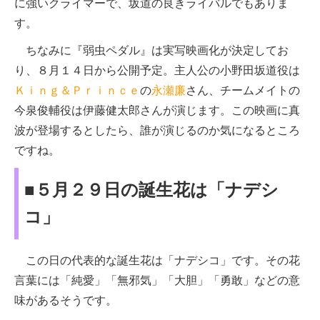
に強いクライマーで、坂道の良きライバルでもありま
す。
ちなみに『弱虫ペダル』は実写映画化が決定してお
り、８月１４日から公開予定。主人公の小野田坂道役は
Ｋｉｎｇ＆Ｐｒｉｎｃｅ
の
永瀬廉
さん、チームメイトの
今泉俊輔役は伊藤健太郎さんが演じます。この映画に真
波が登場するとしたら、誰が演じるのか気になるところ
ですね。
■５月２９日の誕生花は「ナデシ
コ」
この日の代表的な誕生花は「ナデシコ」です。その花
言葉には「純愛」「無邪気」「大胆」「勇敢」などの意
味があるそうです。