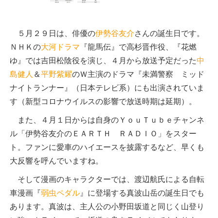
５月２９日は、俳優の
伊勢谷友介
さんの誕生日です。
ＮＨＫの
大河ドラマ
『龍馬伝』で高杉晋作役、『花燃
ゆ』では吉田松陰役を演じ、４月から放送予定だった
中
島健人
＆
平野紫耀
のＷ主演のドラマ『未満警察 ミッド
ナイトランナー』（日本テレビ系）にも出演されていま
す（新型コロナウイルスの影響で放送時期は延期）。
また、４月１日からは自身のＹｏｕＴｕｂｅチャンネ
ル「伊勢谷友介のＥＡＲＴＨ ＲＡＤＩＯ」をスター
ト。ファンに愛車のハイエースを披露するなど、早くも
大反響を呼んでいますね。
そして漫画のキャラクターでは、渡辺航氏による自転
車漫画『
弱虫ペダル
』に登場する真波山岳の誕生日でも
あります。真波は、主人公の小野田坂道と同じく山登り