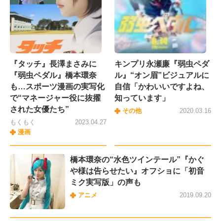
『タッチ』長澤まさみに
キンプリ永瀬廉『弱虫ペダ
『弱虫ペダル』橋本環奈
ル』“オン眉”ビジュアルに
も…スポーツ漫画の実写化
自信「かわいいですよね、
で“マネージャー役に抜擢
知っています」
された女優たち”
その他
2020.03.16
もくもく
2023.04.27
漫画
橋本環奈の“水色ツインテール”『かぐ
や様は告らせたい』オフショに「初音
ミク実写版」の声も
アニメ
2019.09.20