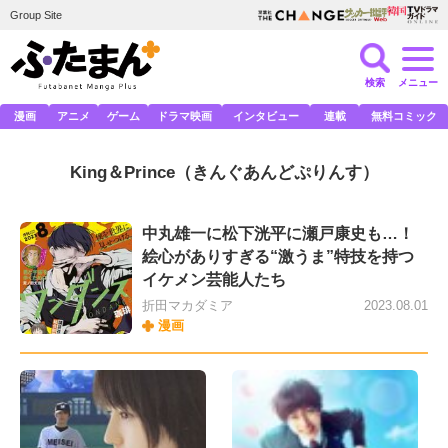
Group Site
検索
メニュー
漫画
アニメ
ゲーム
ドラマ映画
インタビュー
連載
無料コミック
King＆Prince
（きんぐあんどぷりんす）
中丸雄一に松下洸平に瀬戸康史も…！
絵心がありすぎる“激うま”特技を持つ
イケメン芸能人たち
折田マカダミア
2023.08.01
漫画