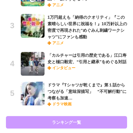
アニメ
1万円超えも「納得のクオリティ」『この
素晴らしい世界に祝福を！』10万針以上の
密度で再現された“めぐみん刺繍ワークシ
ャツ”にファンも感動
アニメ
「カルチャーは引用の歴史である」江口寿
史と樋口毅宏、“引用と継承”をめぐる対話
インタビュー
ドラマ『Tシャツが乾くまで』第１話から
つながる「意味深描写」 “不可解行動”に
考察も加速…
ドラマ映画
ランキング一覧