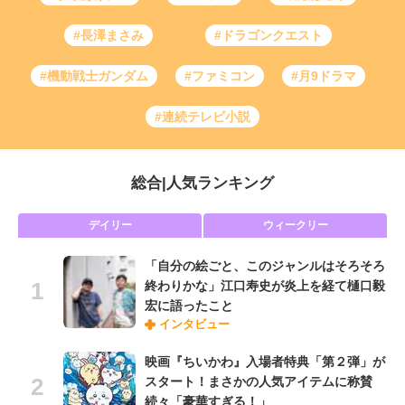
#長澤まさみ
#ドラゴンクエスト
#機動戦士ガンダム
#ファミコン
#月9ドラマ
#連続テレビ小説
総合
|
人気ランキング
デイリー
ウィークリー
「自分の絵ごと、このジャンルはそろそろ
終わりかな」江口寿史が炎上を経て樋口毅
宏に語ったこと
インタビュー
映画『ちいかわ』入場者特典「第２弾」が
スタート！まさかの人気アイテムに称賛
続々「豪華すぎる！」