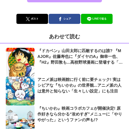
ポスト
シェア
LINEで送る
あわせて読む
『ドカベン』山田太郎に匹敵するのは誰? 『M
AJOR』佐藤寿也に『ダイヤのA』御幸一也、
『H2』野田敦も...高校野球漫画に登場する「史
上最高の捕手」たち
アニメ派は映画館に行く前に要チェック! 実は
シビアな『ちいかわ』の世界観...アニメ派の人
は意外と知らない「生々しい設定」にも注目
『ちいかわ』映画コラボカフェが開催決定! 原
作好きなら分かる“攻めすぎ”メニューに「やり
やがった」というファンの声も!?