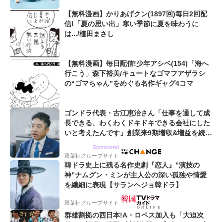
【無料漫画】かりあげクン(1897回)毎日2回配
信!「夏の思い出」寒い季節に夏を味わうに
は.../植田まさし
【無料漫画】毎日配信!少年アシベ(154)「海へ
行こう」森下裕美/キュートなゴマフアザラシ
の“ゴマちゃん”をめぐる名作ギャグ4コマ
ゴンドラ代表・古江恵治さん「仕事を通して成
長できる、わくわくドキドキできる会社にした
いと考えたんです」創業来9期増収&増益を続け
るWebマーケティング会社のアイデンティティ
Sponsored
双葉社グループサイト
韓ドラ史上に残る名作史劇『恋人』”演技の
神”ナムグン・ミンが主人公の深い孤独や情愛
を繊細に表現【サランヘジョ韓ドラ】
双葉社グループサイト
群雄割拠の西日本!A・ロペス加入も「大迫次