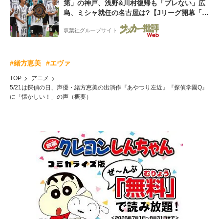
第」の神戸、浅野&川村復帰も「ブレない」広
島、ミシャ就任の名古屋は?【Jリーグ開幕「初
めての秋春制」の大激論】(2)
双葉社グループサイト
#緒方恵美
#エヴァ
TOP
アニメ
5/21は探偵の日、声優・緒方恵美の出演作『あやつり左近』『探偵学園Q』
に「懐かしい！」の声（概要）