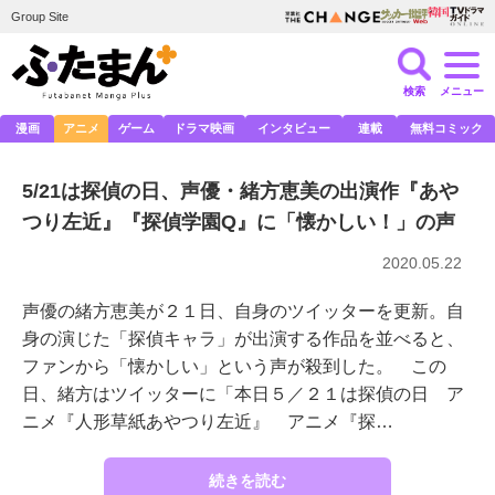
Group Site
検索
メニュー
漫画
アニメ
ゲーム
ドラマ映画
インタビュー
連載
無料コミック
5/21は探偵の日、声優・緒方恵美の出演作『あや
つり左近』『探偵学園Q』に「懐かしい！」の声
2020.05.22
声優の緒方恵美が２１日、自身のツイッターを更新。自
身の演じた「探偵キャラ」が出演する作品を並べると、
ファンから「懐かしい」という声が殺到した。 この
日、緒方はツイッターに「本日５／２１は探偵の日 ア
ニメ『人形草紙あやつり左近』 アニメ『探…
続きを読む