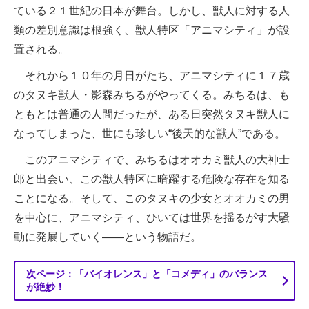
ている２１世紀の日本が舞台。しかし、獣人に対する人
類の差別意識は根強く、獣人特区「アニマシティ」が設
置される。
それから１０年の月日がたち、アニマシティに１７歳
のタヌキ獣人・影森みちるがやってくる。みちるは、も
ともとは普通の人間だったが、ある日突然タヌキ獣人に
なってしまった、世にも珍しい“後天的な獣人”である。
このアニマシティで、みちるはオオカミ獣人の大神士
郎と出会い、この獣人特区に暗躍する危険な存在を知る
ことになる。そして、このタヌキの少女とオオカミの男
を中心に、アニマシティ、ひいては世界を揺るがす大騒
動に発展していく――という物語だ。
次ページ：「バイオレンス」と「コメディ」のバランス
が絶妙！