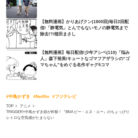
【無料漫画】かりあげクン(1800回)毎日2回配
信!「静電気」とんでもないモノの静電気まで
除去!?/植田まさし
【無料漫画】毎日配信!少年アシベ(110)「悩み
人」森下裕美/キュートなゴマフアザラシの“ゴ
マちゃん”をめぐる名作ギャグ4コマ
#中島かずき
#Netflix
#フジテレビ
TOP
アニメ
TRIGGER×中島かずき節が炸裂！『BNA ビー・エヌ・エー』のちょっぴり
レトロな空気感がたまらない