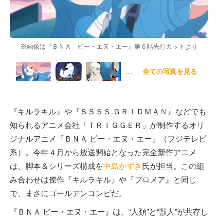
※画像は『ＢＮＡ ビー・エヌ・エー』第６話先行カットより
…
全ての写真を見る
『キルラキル』や『ＳＳＳＳ.ＧＲＩＤＭＡＮ』などでも
知られるアニメ会社「ＴＲＩＧＧＥＲ」が制作するオリ
ジナルアニメ『ＢＮＡ ビー・エヌ・エー』（フジテレビ
系）。今年４月から放送開始となった完全新作アニメ
は、脚本＆シリーズ構成を
中島かずき
氏が担当。この組
み合わせは傑作『キルラキル』や『プロメア』と同じ
で、まさにゴールデンコンビだ。
『ＢＮＡ ビー・エヌ・エー』は、“人類”と“獣人”が共存し