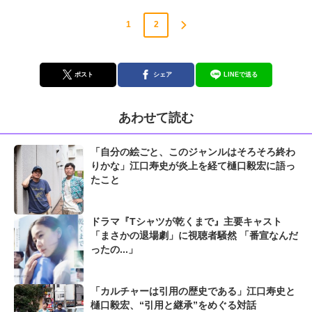
1
2
ポスト
シェア
LINEで送る
あわせて読む
「自分の絵ごと、このジャンルはそろそろ終わ
りかな」江口寿史が炎上を経て樋口毅宏に語っ
たこと
ドラマ『Tシャツが乾くまで』主要キャスト
「まさかの退場劇」に視聴者騒然 「番宣なんだ
ったの...」
「カルチャーは引用の歴史である」江口寿史と
樋口毅宏、“引用と継承”をめぐる対話