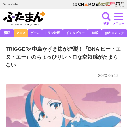
Group Site
検索
メニュー
漫画
アニメ
ゲーム
ドラマ映画
インタビュー
連載
無料コミック
TRIGGER×中島かずき節が炸裂！『BNA ビー・エ
ヌ・エー』のちょっぴりレトロな空気感がたまら
ない
2020.05.13