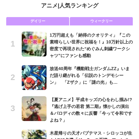
アニメ
|
人気ランキング
デイリー
ウィークリー
1万円超えも「納得のクオリティ」『この
素晴らしい世界に祝福を！』10万針以上の
密度で再現された“めぐみん刺繍ワークシ
ャツ”にファンも感動
放送40周年『機動戦士ガンダムZZ』いま
だ語り継がれる「伝説のトンデモシー
ン」 「Zザク」に「謎の光」も…
【夏アニメ】平成キッズの心をわし掴み!?
『逃げ上手の若君 第二期』懐かしの演出
＆パロディの数々に反響「今って令和です
よね？」
木星帰りの天才パプテマス・シロッコが生