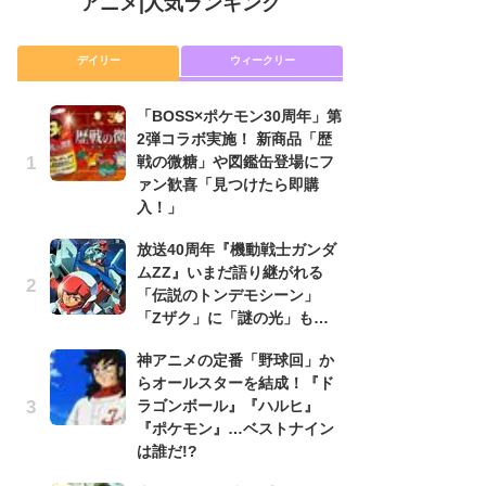
アニメ
|
人気ランキング
デイリー
ウィークリー
「BOSS×ポケモン30周年」第
放
2弾コラボ実施！ 新商品「歴
ム
戦の微糖」や図鑑缶登場にフ
「
ァン歓喜「見つけたら即購
「
入！」
木
放送40周年『機動戦士ガンダ
シ
ムZZ』いまだ語り継がれる
「
「伝説のトンデモシーン」
ル
「Zザク」に「謎の光」も…
ム
さ
神アニメの定番「野球回」か
ス
らオールスターを結成！『ド
ラゴンボール』『ハルヒ』
【
『ポケモン』…ベストナイン
ー
は誰だ!?
完
ー