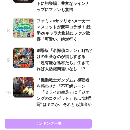
トに初登場！豊富なラインナ
も…
ップにファンも驚愕
「
ファミマ×サンリオ×メーカー
2
マスコットが豪華コラボ！ 総
戦
勢26キャラ大集結にファン歓
ァ
喜「可愛い、絶対行く」
入
劇場版『名探偵コナン』1作だ
『
けの出番なのが惜しすぎる
を
「超有能な逸材たち」生きて
「
れば大活躍間違いなし…!?
ン
写
『機動戦士ガンダム』視聴者
を惑わせた「不可解シーン」
『
「ミライの生足」に「ジオ
ェ
ングのコクピット」も…“謎描
載
写”はミスか、それとも演出か
喜
ランキング一覧
ラン