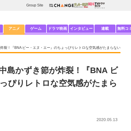
Group Site
アニメ
ゲーム
ドラマ映画
インタビュー
連載
無料コ
節が炸裂！『BNA ビー・エヌ・エー』のちょっぴりレトロな空気感がたまらない
×中島かずき節が炸裂！『BNA ビ
っぴりレトロな空気感がたまら
2020.05.13