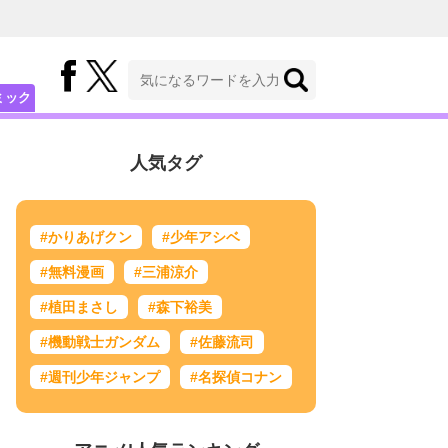
ミック
人気タグ
#かりあげクン
#少年アシベ
#無料漫画
#三浦涼介
#植田まさし
#森下裕美
#機動戦士ガンダム
#佐藤流司
#週刊少年ジャンプ
#名探偵コナン