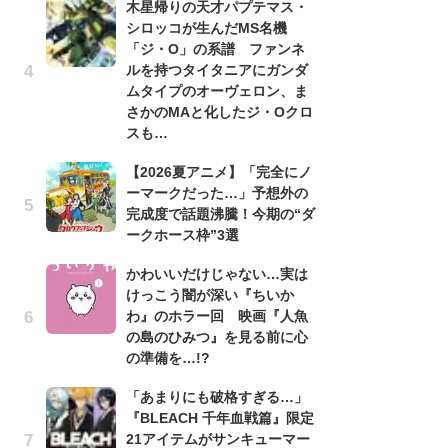
木星帰りの天才パプテマス・
シロッコが生んだMS名機
劇
「ジ・O」の系譜 ファンネ
け
ルを持つタイタニアにガンダ
「
ムタイプのオーヴェロン、ま
れ
さかのMAと化したジ・Oクロ
「
スも…
『
【2026夏アニメ】「完全にノ
2
ーマークだった…」予想外の
ト
)2020 TRIGGER・中島かずき／『BNA ビー・エヌ・エー』製
完成度で話題沸騰！今期の“ダ
ッ
ークホース枠”3選
「
かわいいだけじゃない…実は
ン
けっこう闇が深い『ちいか
た
わ』のホラー回 映画『人魚
「
の島のひみつ』を見る前に心
ー
の準備を…!?
ガ
「あまりにも破格すぎる…」
ナ
『BLEACH 千年血戦篇』限定
社
21アイテムがサンキューマー
危