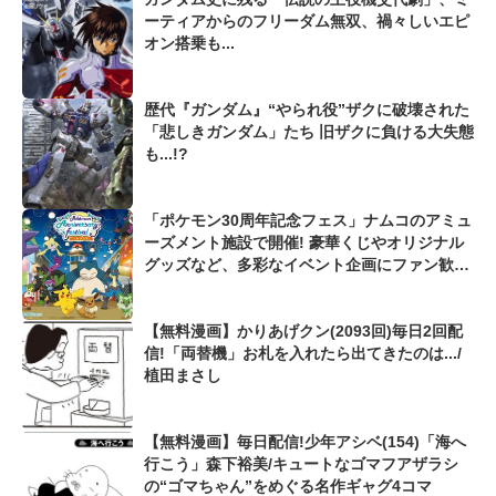
ーティアからのフリーダム無双、禍々しいエピ
オン搭乗も...
歴代『ガンダム』“やられ役”ザクに破壊された
「悲しきガンダム」たち 旧ザクに負ける大失態
も...!?
「ポケモン30周年記念フェス」ナムコのアミュ
ーズメント施設で開催! 豪華くじやオリジナル
グッズなど、多彩なイベント企画にファン歓喜
「めちゃくちゃ可愛い!」
【無料漫画】かりあげクン(2093回)毎日2回配
信!「両替機」お札を入れたら出てきたのは.../
植田まさし
【無料漫画】毎日配信!少年アシベ(154)「海へ
行こう」森下裕美/キュートなゴマフアザラシ
の“ゴマちゃん”をめぐる名作ギャグ4コマ