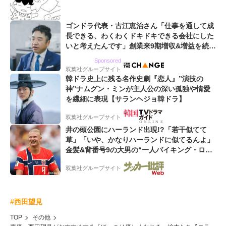
ゴンドラ代表・古江恵治さん「仕事を通して成
長できる、わくわくドキドキできる会社にした
いと考えたんです」創業来9期増収&増益を続け
るWebマーケティング会社のアイデンティティ
Sponsored
双葉社グループサイト
韓ドラ史上に残る名作史劇『恋人』”演技の
神”ナムグン・ミンが主人公の深い孤独や情愛
を繊細に表現【サランヘジョ韓ドラ】
双葉社グループサイト
井の頭公園にハーランド出現!?「若干似てて
草」「いや、かなりハーランドに似てるんよ」
金髪&背番号9の大男の“一人バイキング・ロ
ー”映像が話題!「元気をもらった」
双葉社グループサイト
#西田望見
TOP
その他