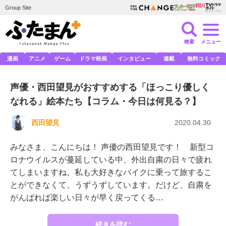
Group Site
検索
メニュー
漫画
アニメ
ゲーム
ドラマ映画
インタビュー
連載
無料コミック
声優・西田望見がおすすめする「ほっこり優しく
なれる」絵本たち【コラム・今日は何見る？】
西田望見
2020.04.30
みなさま、こんにちは！ 声優の西田望見です！ 新型コ
ロナウイルスが蔓延している中、外出自粛の日々で疲れ
てしまいますね。私も大好きなバイクに乗って旅するこ
とができなくて、うずうずしています。だけど、自粛を
がんばれば楽しい日々が早く戻ってくる…
続きを読む