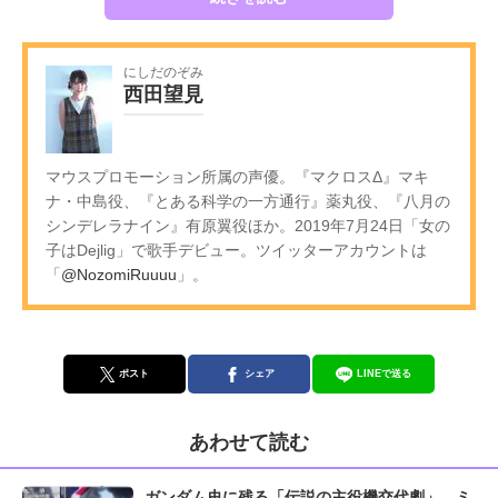
にしだのぞみ
西田望見
マウスプロモーション所属の声優。『マクロスΔ』マキ
ナ・中島役、『とある科学の一方通行』薬丸役、『八月の
シンデレラナイン』有原翼役ほか。2019年7月24日「女の
子はDejlig」で歌手デビュー。ツイッターアカウントは
「
@NozomiRuuuu
」。
ポスト
シェア
LINEで送る
あわせて読む
ガンダム史に残る「伝説の主役機交代劇」、ミ