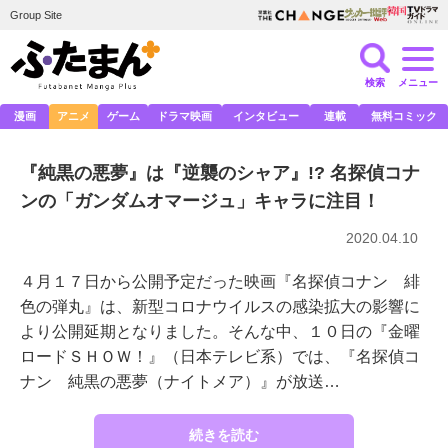
Group Site
検索
メニュー
漫画
アニメ
ゲーム
ドラマ映画
インタビュー
連載
無料コミック
『純黒の悪夢』は『逆襲のシャア』!? 名探偵コナ
ンの「ガンダムオマージュ」キャラに注目！
2020.04.10
４月１７日から公開予定だった映画『名探偵コナン 緋
色の弾丸』は、新型コロナウイルスの感染拡大の影響に
より公開延期となりました。そんな中、１０日の『金曜
ロードＳＨＯＷ！』（日本テレビ系）では、『名探偵コ
ナン 純黒の悪夢（ナイトメア）』が放送…
続きを読む