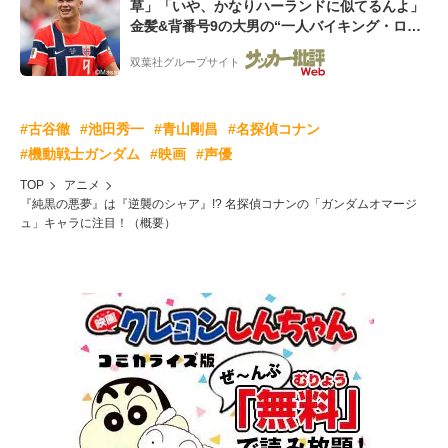
草」「いや、かなりハーランドに似てるんよ」
金髪&背番号9の大男の“一人バイキング・ロ
ー”映像が話題!「元気をもらった」
双葉社グループサイト
#古谷徹
#池田秀一
#青山剛昌
#名探偵コナン
#機動戦士ガンダム
#映画
#声優
TOP
アニメ
『純黒の悪夢』は『逆襲のシャア』!? 名探偵コナンの「ガンダムオマージ
ュ」キャラに注目！（概要）