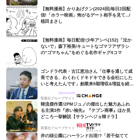
【無料漫画】かりあげクン(2024回)毎日2回配
信!「ホラー映画」怖がるデート相手を見て.../
植田まさし
【無料漫画】毎日配信!少年アシベ(152)「泣か
ないで」森下裕美/キュートなゴマフアザラシ
の“ゴマちゃん”をめぐる名作ギャグ4コマ
ゴンドラ代表・古江恵治さん「仕事を通して成
長できる、わくわくドキドキできる会社にした
いと考えたんです」創業来9期増収&増益を続け
るWebマーケティング会社のアイデンティティ
Sponsored
双葉社グループサイト
韓流傑作選!2PMジュノの傑出した魅力あふれ
る主演3作『赤い袖先』『テプン商事』ほか見
どころ一挙解説【サランヘジョ韓ドラ】
双葉社グループサイト
井の頭公園にハーランド出現!?「若干似てて