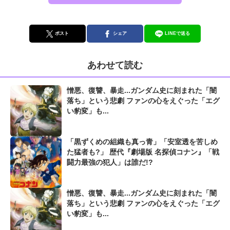
ポスト
シェア
LINEで送る
あわせて読む
憎悪、復讐、暴走...ガンダム史に刻まれた「闇
落ち」という悲劇 ファンの心をえぐった「エグ
い豹変」も...
「黒ずくめの組織も真っ青」「安室透を苦しめ
た猛者も?」 歴代『劇場版 名探偵コナン』「戦
闘力最強の犯人」は誰だ!?
憎悪、復讐、暴走...ガンダム史に刻まれた「闇
落ち」という悲劇 ファンの心をえぐった「エグ
い豹変」も...