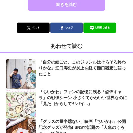
続きを読む
ポスト
シェア
LINEで送る
あわせて読む
「自分の絵ごと、このジャンルはそろそろ終わ
りかな」江口寿史が炎上を経て樋口毅宏に語っ
たこと
『ちいかわ』ファンの記憶に残る「恐怖キャ
ラ」の戦慄シーン 小さくてかわいい世界なのに
「見た目からしてヤバイ...」
「グッズの量半端ない」映画『ちいかわ』公開
記念グッズが発売! SNSで話題の「人魚のうろ