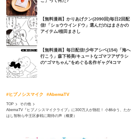
こ」って何だ?
【無料漫画】かりあげクン(2090回)毎日2回配
信!「ショウウインドウ」選んだのはまさかの
アイテム/植田まさし
【無料漫画】毎日配信!少年アシベ(154)「海へ
行こう」森下裕美/キュートなゴマフアザラシ
の“ゴマちゃん”をめぐる名作ギャグ4コマ
#ヒプノシスマイク
#AbemaTV
TOP
その他
AbemaTV『ヒプノシスマイクライブ』に300万人が熱狂！ 小林ゆう、たか
はし智秋ら中王区参戦に期待の声（概要）