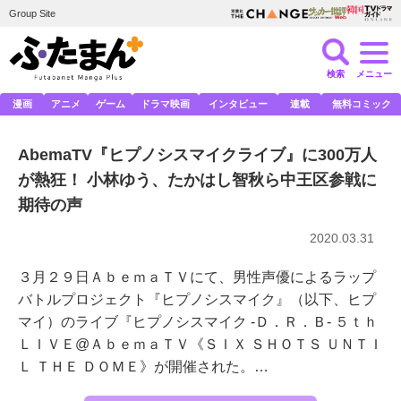
Group Site
検索
メニュー
漫画
アニメ
ゲーム
ドラマ映画
インタビュー
連載
無料コミック
AbemaTV『ヒプノシスマイクライブ』に300万人
が熱狂！ 小林ゆう、たかはし智秋ら中王区参戦に
期待の声
2020.03.31
３月２９日ＡｂｅｍａＴＶにて、男性声優によるラップ
バトルプロジェクト『ヒプノシスマイク』（以下、ヒプ
マイ）のライブ『ヒプノシスマイク -Ｄ．Ｒ．Ｂ- ５ｔｈ
ＬＩＶＥ@ＡｂｅｍａＴＶ《ＳＩＸ ＳＨＯＴＳ ＵＮＴＩ
Ｌ ＴＨＥ ＤＯＭＥ》が開催された。…