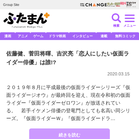
Group Site
検索
メニュー
漫画
アニメ
ゲーム
ドラマ映画
インタビュー
連載
無料コミック
佐藤健、菅田将暉、吉沢亮「恋人にしたい仮面ラ
イダー俳優」は誰!?
2020.03.15
２０１９年８月に平成最後の仮面ライダーシリーズ『仮
面ライダージオウ』が最終回を迎え、現在令和初の仮面
ライダー『仮面ライダーゼロワン』が放送されてい
る。 若手イケメン俳優の登竜門としても名高い同シリ
ーズ。『仮面ライダーＷ』『仮面ライダードラ…
続きを読む