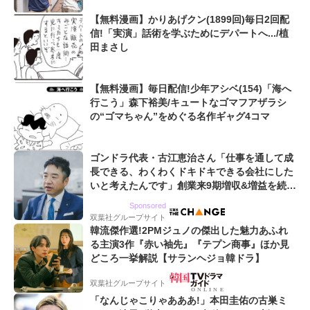
【無料漫画】かりあげクン(1899回)毎日2回配
信!「実演」話術を学ぶためにデパートへ.../植
田まさし
【無料漫画】毎日配信!少年アシベ(154)「海へ
行こう」森下裕美/キュートなゴマフアザラシ
の“ゴマちゃん”をめぐる名作ギャグ4コマ
ゴンドラ代表・古江恵治さん「仕事を通して成
長できる、わくわくドキドキできる会社にした
いと考えたんです」創業来9期増収&増益を続け
るWebマーケティング会社のアイデンティティ
Sponsored
双葉社グループサイト
韓流傑作選!2PMジュノの傑出した魅力あふれ
る主演3作『赤い袖先』『テプン商事』ほか見
どころ一挙解説【サランヘジョ韓ドラ】
双葉社グループサイト
「なんじゃこりゃあああ!」本田圭佑の古巣ミ