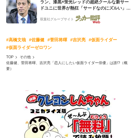
ラン、漆黒×蛍光レッドの超絶クールな新サー
ドユニに世界が熱狂「サードなのにズルい」
「こりゃかっけえわ」
双葉社グループサイト
#高橋文哉
#佐藤健
#菅田将暉
#吉沢亮
#仮面ライダー
#仮面ライダーゼロワン
TOP
その他
佐藤健、菅田将暉、吉沢亮「恋人にしたい仮面ライダー俳優」は誰!?（概
要）