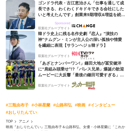
ゴンドラ代表・古江恵治さん「仕事を通して成
長できる、わくわくドキドキできる会社にした
いと考えたんです」創業来9期増収&増益を続け
るWebマーケティング会社のアイデンティティ
Sponsored
双葉社グループサイト
韓ドラ史上に残る名作史劇『恋人』”演技の
神”ナムグン・ミンが主人公の深い孤独や情愛
を繊細に表現【サランヘジョ韓ドラ】
双葉社グループサイト
「あざとナンバーワン!」鎌田大地が冨安健洋
に“肩組み頭乗せ”!?「パレス兄弟」爆誕の歓迎
ムービーに大反響「最後の鎌田可愛すぎる」
「粋にも程がある!」
双葉社グループサイト
#三瓶由布子
#小林星蘭
#山路和弘
#映画
#インタビュー
#おしりたんてい
TOP
アニメ
映画『おしりたんてい』三瓶由布子＆山路和弘、女優・小林星蘭に「これか