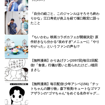
「自分の絵ごと、このジャンルはそろそろ終わ
りかな」江口寿史が炎上を経て樋口毅宏に語っ
たこと
『ちいかわ』映画コラボカフェが開催決定! 原
作好きなら分かる“攻めすぎ”メニューに「やり
やがった」というファンの声も!?
【無料漫画】かりあげクン(2097回)毎日2回配
信!「食後」行儀が悪いと怒られたけど.../植田
まさし
【無料漫画】毎日配信!少年アシベ(156)「チッ
トちゃんの贈り物」森下裕美/キュートなゴマフ
アザラシの“ゴマちゃん”をめぐる名作ギャグ4
コマ