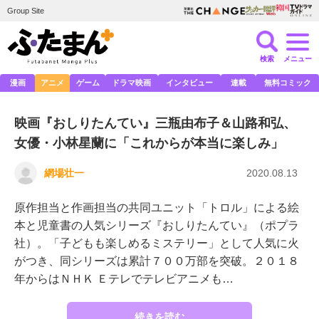
Group Site
検索
メニュー
漫画
アニメ
ゲーム
ドラマ映画
インタビュー
連載
無料コミック
映画『おしりたんてい』三瓶由布子＆山路和弘、
女優・小林星蘭に「これからが本当に楽しみ」
網場壮一
2020.08.13
原作担当と作画担当の共同ユニット「トロル」による絵
本と児童書の人気シリーズ『おしりたんてい』（ポプラ
社）。「子どもも楽しめるミステリー」として人気に火
がつき、同シリーズは累計７００万部を突破。２０１８
年からはＮＨＫ Ｅテレでテレビアニメも…
続きを読む