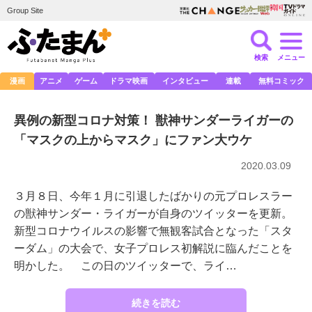
Group Site
検索
メニュー
漫画
アニメ
ゲーム
ドラマ映画
インタビュー
連載
無料コミック
異例の新型コロナ対策！ 獣神サンダーライガーの
「マスクの上からマスク」にファン大ウケ
2020.03.09
３月８日、今年１月に引退したばかりの元プロレスラー
の獣神サンダー・ライガーが自身のツイッターを更新。
新型コロナウイルスの影響で無観客試合となった「スタ
ーダム」の大会で、女子プロレス初解説に臨んだことを
明かした。 この日のツイッターで、ライ…
続きを読む