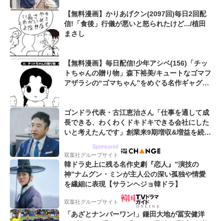
【無料漫画】かりあげクン(2097回)毎日2回配
信!「食後」行儀が悪いと怒られたけど.../植田
まさし
【無料漫画】毎日配信!少年アシベ(156)「チッ
トちゃんの贈り物」森下裕美/キュートなゴマフ
アザラシの“ゴマちゃん”をめぐる名作ギャグ4
コマ
ゴンドラ代表・古江恵治さん「仕事を通して成
長できる、わくわくドキドキできる会社にした
いと考えたんです」創業来9期増収&増益を続け
るWebマーケティング会社のアイデンティティ
Sponsored
双葉社グループサイト
韓ドラ史上に残る名作史劇『恋人』”演技の
神”ナムグン・ミンが主人公の深い孤独や情愛
を繊細に表現【サランヘジョ韓ドラ】
双葉社グループサイト
「あざとナンバーワン!」鎌田大地が冨安健洋