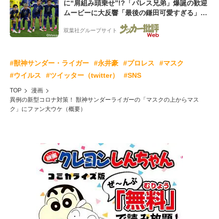
に“肩組み頭乗せ”!?「パレス兄弟」爆誕の歓迎
ムービーに大反響「最後の鎌田可愛すぎる」
「粋にも程がある!」
双葉社グループサイト
#獣神サンダー・ライガー
#永井豪
#プロレス
#マスク
#ウイルス
#ツイッター（twitter）
#SNS
TOP
漫画
異例の新型コロナ対策！ 獣神サンダーライガーの「マスクの上からマス
ク」にファン大ウケ（概要）